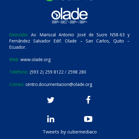
Dirección:
Av. Mariscal Antonio José de Sucre N58-63 y
Fernández Salvador Edif. Olade – San Carlos, Quito –
Ecuador.
Web:
www.olade.org
Teléfono:
(593 2) 259 8122 / 2598 280
Correo:
centro.documentacion@olade.org
Tweets by cubemediaco