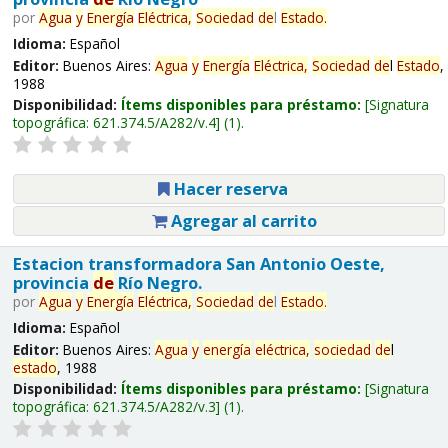
por
Agua
y
Energía
Eléctrica,
Sociedad
de
l
Estado
.
Idioma:
Español
Editor:
Buenos Aires:
Agua
y
Energía
Eléctrica,
Sociedad
de
l
Estado
,
1988
Disponibilidad:
Ítems disponibles para préstamo:
Signatura
topográfica:
621.374.5/A282/v.4
(1).
Hacer reserva
Agregar al carrito
Estacion transformadora San Antonio Oeste,
provincia
de
Río Negro.
por
Agua
y
Energía
Eléctrica,
Sociedad
de
l
Estado
.
Idioma:
Español
Editor:
Buenos Aires:
Agua
y
energía
eléctrica,
sociedad
de
l
estado
, 1988
Disponibilidad:
Ítems disponibles para préstamo:
Signatura
topográfica:
621.374.5/A282/v.3
(1).