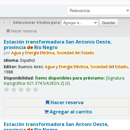
|
|
Seleccionar títulos para:
Hacer reserva
Estación transformadora San Antonio Oeste,
provincia
de
Río Negro
por
Agua
y
Energía
Eléctrica,
Sociedad
de
l
Estado
.
Idioma:
Español
Editor:
Buenos Aires:
Agua
y
Energía
Eléctrica,
Sociedad
de
l
Estado
,
1988
Disponibilidad:
Ítems disponibles para préstamo:
Signatura
topográfica:
621.374.5/A282/v.2
(3).
Hacer reserva
Agregar al carrito
Estación transformadora San Antoni Oeste,
provincia
de
Río Negro