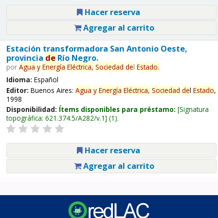
Hacer reserva
Agregar al carrito
Estación transformadora San Antonio Oeste,
provincia
de
Río Negro.
por
Agua
y
Energía
Eléctrica,
Sociedad
de
l
Estado
.
Idioma:
Español
Editor:
Buenos Aires:
Agua
y
Energía
Eléctrica,
Sociedad
de
l
Estado
,
1998
Disponibilidad:
Ítems disponibles para préstamo:
Signatura
topográfica:
621.374.5/A282/v.1
(1).
Hacer reserva
Agregar al carrito