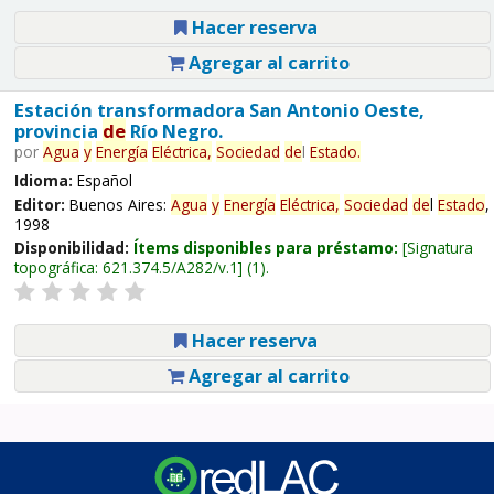
Hacer reserva
Agregar al carrito
Estación transformadora San Antonio Oeste,
provincia
de
Río Negro.
por
Agua
y
Energía
Eléctrica,
Sociedad
de
l
Estado
.
Idioma:
Español
Editor:
Buenos Aires:
Agua
y
Energía
Eléctrica,
Sociedad
de
l
Estado
,
1998
Disponibilidad:
Ítems disponibles para préstamo:
Signatura
topográfica:
621.374.5/A282/v.1
(1).
Hacer reserva
Agregar al carrito