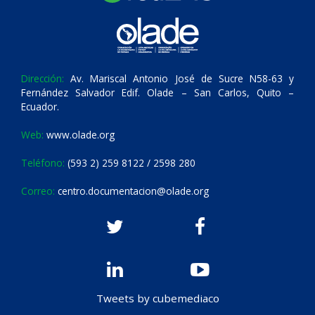
Dirección:
Av. Mariscal Antonio José de Sucre N58-63 y
Fernández Salvador Edif. Olade – San Carlos, Quito –
Ecuador.
Web:
www.olade.org
Teléfono:
(593 2) 259 8122 / 2598 280
Correo:
centro.documentacion@olade.org
Tweets by cubemediaco