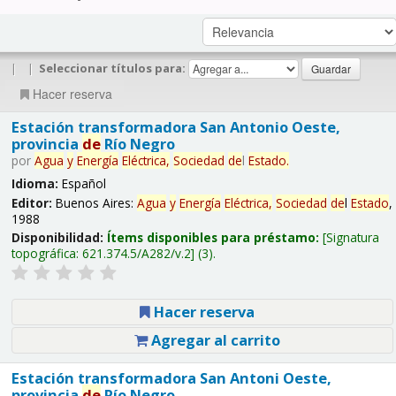
|
|
Seleccionar títulos para:
Hacer reserva
Estación transformadora San Antonio Oeste,
provincia
de
Río Negro
por
Agua
y
Energía
Eléctrica,
Sociedad
de
l
Estado
.
Idioma:
Español
Editor:
Buenos Aires:
Agua
y
Energía
Eléctrica,
Sociedad
de
l
Estado
,
1988
Disponibilidad:
Ítems disponibles para préstamo:
Signatura
topográfica:
621.374.5/A282/v.2
(3).
Hacer reserva
Agregar al carrito
Estación transformadora San Antoni Oeste,
provincia
de
Río Negro