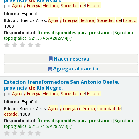
por
Agua
y
Energía
Eléctrica,
Sociedad
de
l
Estado
.
Idioma:
Español
Editor:
Buenos Aires:
Agua
y
Energía
Eléctrica,
Sociedad
de
l
Estado
,
1988
Disponibilidad:
Ítems disponibles para préstamo:
Signatura
topográfica:
621.374.5/A282/v.4
(1).
Hacer reserva
Agregar al carrito
Estacion transformadora San Antonio Oeste,
provincia
de
Río Negro.
por
Agua
y
Energía
Eléctrica,
Sociedad
de
l
Estado
.
Idioma:
Español
Editor:
Buenos Aires:
Agua
y
energía
eléctrica,
sociedad
de
l
estado
, 1988
Disponibilidad:
Ítems disponibles para préstamo:
Signatura
topográfica:
621.374.5/A282/v.3
(1).