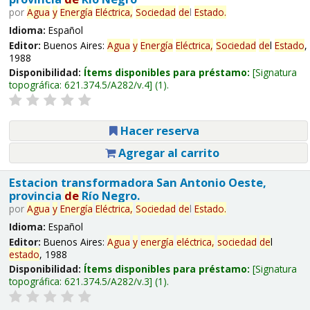
por
Agua
y
Energía
Eléctrica,
Sociedad
de
l
Estado
.
Idioma:
Español
Editor:
Buenos Aires:
Agua
y
Energía
Eléctrica,
Sociedad
de
l
Estado
,
1988
Disponibilidad:
Ítems disponibles para préstamo:
Signatura
topográfica:
621.374.5/A282/v.4
(1).
Hacer reserva
Agregar al carrito
Estacion transformadora San Antonio Oeste,
provincia
de
Río Negro.
por
Agua
y
Energía
Eléctrica,
Sociedad
de
l
Estado
.
Idioma:
Español
Editor:
Buenos Aires:
Agua
y
energía
eléctrica,
sociedad
de
l
estado
, 1988
Disponibilidad:
Ítems disponibles para préstamo:
Signatura
topográfica:
621.374.5/A282/v.3
(1).