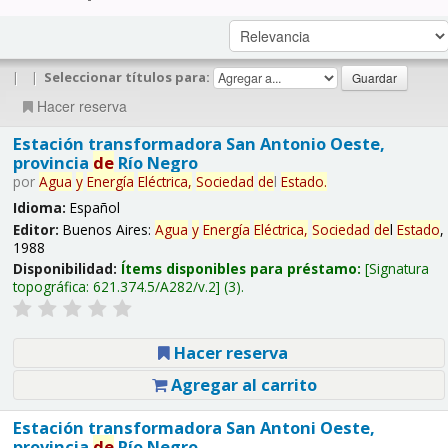
|
|
Seleccionar títulos para:
Hacer reserva
Estación transformadora San Antonio Oeste,
provincia
de
Río Negro
por
Agua
y
Energía
Eléctrica,
Sociedad
de
l
Estado
.
Idioma:
Español
Editor:
Buenos Aires:
Agua
y
Energía
Eléctrica,
Sociedad
de
l
Estado
,
1988
Disponibilidad:
Ítems disponibles para préstamo:
Signatura
topográfica:
621.374.5/A282/v.2
(3).
Hacer reserva
Agregar al carrito
Estación transformadora San Antoni Oeste,
provincia
de
Río Negro