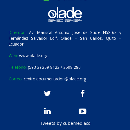
Dirección:
Av. Mariscal Antonio José de Sucre N58-63 y
Fernández Salvador Edif. Olade – San Carlos, Quito –
Ecuador.
Web:
www.olade.org
Teléfono:
(593 2) 259 8122 / 2598 280
Correo:
centro.documentacion@olade.org
Tweets by cubemediaco