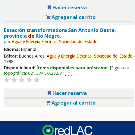
Hacer reserva
Agregar al carrito
Estación transformadora San Antonio Oeste,
provincia
de
Río Negro.
por
Agua
y
Energía
Eléctrica,
Sociedad
de
l
Estado
.
Idioma:
Español
Editor:
Buenos Aires:
Agua
y
Energía
Eléctrica,
Sociedad
de
l
Estado
,
1998
Disponibilidad:
Ítems disponibles para préstamo:
Signatura
topográfica:
621.374.5/A282/v.1
(1).
Hacer reserva
Agregar al carrito