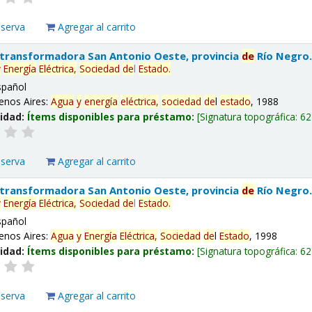
eserva
Agregar al carrito
 transformadora San Antonio Oeste, provincia
de
Río Negro
y
Energía
Eléctrica,
Sociedad
de
l
Estado
.
spañol
enos Aires:
Agua
y
energía
eléctrica,
sociedad
de
l
estado
, 1988
lidad:
Ítems disponibles para préstamo:
Signatura topográfica:
62
eserva
Agregar al carrito
 transformadora San Antonio Oeste, provincia
de
Río Negro
y
Energía
Eléctrica,
Sociedad
de
l
Estado
.
spañol
enos Aires:
Agua
y
Energía
Eléctrica,
Sociedad
de
l
Estado
, 1998
lidad:
Ítems disponibles para préstamo:
Signatura topográfica:
62
eserva
Agregar al carrito