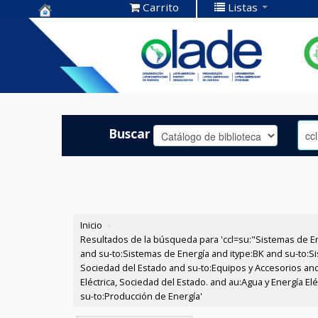
Carrito
Listas
Centro de
Documentación
OLADE -
Buscar
Inicio
›
Resultados de la búsqueda para 'ccl=su:"Sistemas de E
and su-to:Sistemas de Energía and itype:BK and su-to:Si
Sociedad del Estado and su-to:Equipos y Accesorios and 
Eléctrica, Sociedad del Estado. and au:Agua y Energía El
su-to:Producción de Energía'