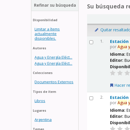
Refinar su búsqueda
Su búsqueda re
Disponibilidad
Limitar a ítems
Quitar resaltad
actualmente
disponibles.
1.
Estación
por
Agua
Autores
Idioma:
E
Agua y Energía Eléct...
Editor:
Bu
Agua y Energía Eléct...
Disponibi
Colecciones
Documentos Externos
Hacer r
Tipos de ítem
2.
Estación
Libros
por
Agua
Idioma:
E
Lugares
Editor:
Bu
Argentina
Disponibi
Temas