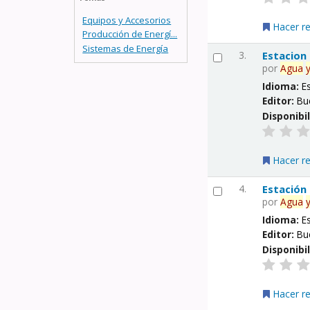
Equipos y Accesorios
Hacer r
Producción de Energí...
Sistemas de Energía
3.
Estacion
por
Agua
Idioma:
E
Editor:
Bu
Disponibi
Hacer r
4.
Estación
por
Agua
Idioma:
E
Editor:
Bu
Disponibi
Hacer r