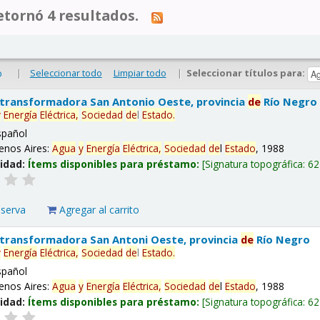
tornó 4 resultados.
|
Seleccionar todo
Limpiar todo
|
Seleccionar títulos para:
o
 transformadora San Antonio Oeste, provincia
de
Río Negro
y
Energía
Eléctrica,
Sociedad
de
l
Estado
.
spañol
enos Aires:
Agua
y
Energía
Eléctrica,
Sociedad
de
l
Estado
, 1988
lidad:
Ítems disponibles para préstamo:
Signatura topográfica:
62
eserva
Agregar al carrito
 transformadora San Antoni Oeste, provincia
de
Río Negro
y
Energía
Eléctrica,
Sociedad
de
l
Estado
.
spañol
enos Aires:
Agua
y
Energía
Eléctrica,
Sociedad
de
l
Estado
, 1988
lidad:
Ítems disponibles para préstamo:
Signatura topográfica:
62