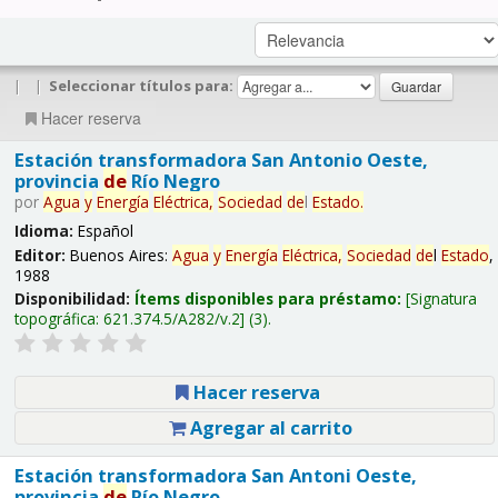
|
|
Seleccionar títulos para:
Hacer reserva
Estación transformadora San Antonio Oeste,
provincia
de
Río Negro
por
Agua
y
Energía
Eléctrica,
Sociedad
de
l
Estado
.
Idioma:
Español
Editor:
Buenos Aires:
Agua
y
Energía
Eléctrica,
Sociedad
de
l
Estado
,
1988
Disponibilidad:
Ítems disponibles para préstamo:
Signatura
topográfica:
621.374.5/A282/v.2
(3).
Hacer reserva
Agregar al carrito
Estación transformadora San Antoni Oeste,
provincia
de
Río Negro