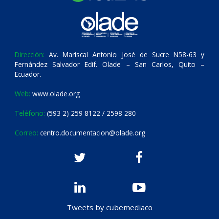
Dirección:
Av. Mariscal Antonio José de Sucre N58-63 y
Fernández Salvador Edif. Olade – San Carlos, Quito –
Ecuador.
Web:
www.olade.org
Teléfono:
(593 2) 259 8122 / 2598 280
Correo:
centro.documentacion@olade.org
Tweets by cubemediaco