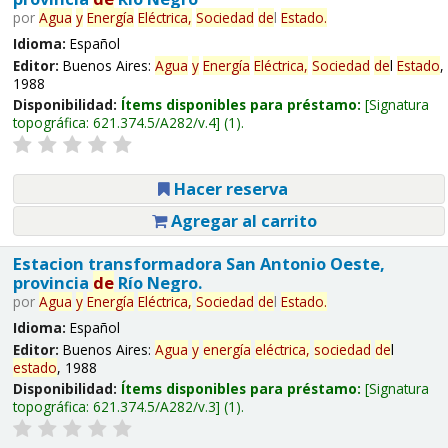
por
Agua
y
Energía
Eléctrica,
Sociedad
de
l
Estado
.
Idioma:
Español
Editor:
Buenos Aires:
Agua
y
Energía
Eléctrica,
Sociedad
de
l
Estado
,
1988
Disponibilidad:
Ítems disponibles para préstamo:
Signatura
topográfica:
621.374.5/A282/v.4
(1).
Hacer reserva
Agregar al carrito
Estacion transformadora San Antonio Oeste,
provincia
de
Río Negro.
por
Agua
y
Energía
Eléctrica,
Sociedad
de
l
Estado
.
Idioma:
Español
Editor:
Buenos Aires:
Agua
y
energía
eléctrica,
sociedad
de
l
estado
, 1988
Disponibilidad:
Ítems disponibles para préstamo:
Signatura
topográfica:
621.374.5/A282/v.3
(1).