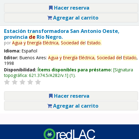
Hacer reserva
Agregar al carrito
Estación transformadora San Antonio Oeste,
provincia
de
Río Negro.
por
Agua
y
Energía
Eléctrica,
Sociedad
de
l
Estado
.
Idioma:
Español
Editor:
Buenos Aires:
Agua
y
Energía
Eléctrica,
Sociedad
de
l
Estado
,
1998
Disponibilidad:
Ítems disponibles para préstamo:
Signatura
topográfica:
621.374.5/A282/v.1
(1).
Hacer reserva
Agregar al carrito