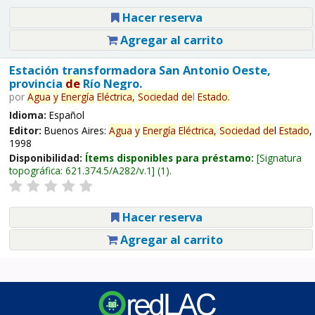
Hacer reserva
Agregar al carrito
Estación transformadora San Antonio Oeste,
provincia
de
Río Negro.
por
Agua
y
Energía
Eléctrica,
Sociedad
de
l
Estado
.
Idioma:
Español
Editor:
Buenos Aires:
Agua
y
Energía
Eléctrica,
Sociedad
de
l
Estado
,
1998
Disponibilidad:
Ítems disponibles para préstamo:
Signatura
topográfica:
621.374.5/A282/v.1
(1).
Hacer reserva
Agregar al carrito