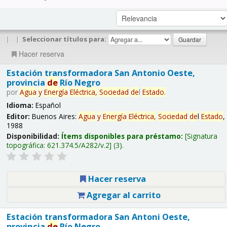
|
|
Seleccionar títulos para:
Hacer reserva
Estación transformadora San Antonio Oeste,
provincia
de
Río Negro
por
Agua
y
Energía
Eléctrica,
Sociedad
de
l
Estado
.
Idioma:
Español
Editor:
Buenos Aires:
Agua
y
Energía
Eléctrica,
Sociedad
de
l
Estado
,
1988
Disponibilidad:
Ítems disponibles para préstamo:
Signatura
topográfica:
621.374.5/A282/v.2
(3).
Hacer reserva
Agregar al carrito
Estación transformadora San Antoni Oeste,
provincia
de
Río Negro