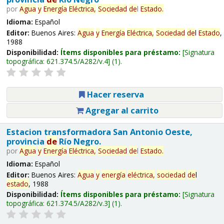
por
Agua
y
Energía
Eléctrica,
Sociedad
de
l
Estado
.
Idioma:
Español
Editor:
Buenos Aires:
Agua
y
Energía
Eléctrica,
Sociedad
de
l
Estado
,
1988
Disponibilidad:
Ítems disponibles para préstamo:
Signatura
topográfica:
621.374.5/A282/v.4
(1).
Hacer reserva
Agregar al carrito
Estacion transformadora San Antonio Oeste,
provincia
de
Río Negro.
por
Agua
y
Energía
Eléctrica,
Sociedad
de
l
Estado
.
Idioma:
Español
Editor:
Buenos Aires:
Agua
y
energía
eléctrica,
sociedad
de
l
estado
, 1988
Disponibilidad:
Ítems disponibles para préstamo:
Signatura
topográfica:
621.374.5/A282/v.3
(1).