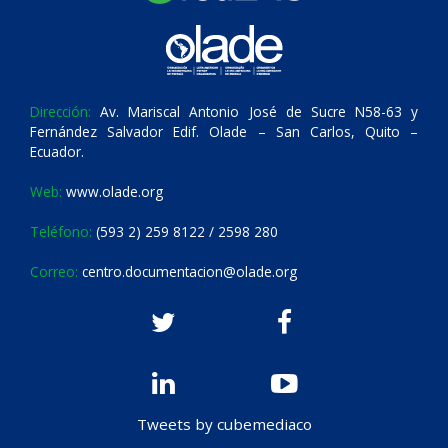
Dirección:
Av. Mariscal Antonio José de Sucre N58-63 y
Fernández Salvador Edif. Olade – San Carlos, Quito –
Ecuador.
Web:
www.olade.org
Teléfono:
(593 2) 259 8122 / 2598 280
Correo:
centro.documentacion@olade.org
Tweets by cubemediaco