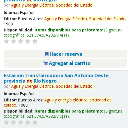
por
Agua
y
Energía
Eléctrica,
Sociedad
de
l
Estado
.
Idioma:
Español
Editor:
Buenos Aires:
Agua
y
Energía
Eléctrica,
Sociedad
de
l
Estado
,
1988
Disponibilidad:
Ítems disponibles para préstamo:
Signatura
topográfica:
621.374.5/A282/v.4
(1).
Hacer reserva
Agregar al carrito
Estacion transformadora San Antonio Oeste,
provincia
de
Río Negro.
por
Agua
y
Energía
Eléctrica,
Sociedad
de
l
Estado
.
Idioma:
Español
Editor:
Buenos Aires:
Agua
y
energía
eléctrica,
sociedad
de
l
estado
, 1988
Disponibilidad:
Ítems disponibles para préstamo:
Signatura
topográfica:
621.374.5/A282/v.3
(1).