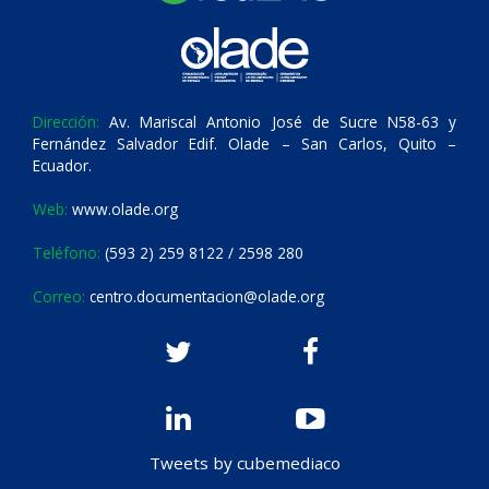
Dirección:
Av. Mariscal Antonio José de Sucre N58-63 y
Fernández Salvador Edif. Olade – San Carlos, Quito –
Ecuador.
Web:
www.olade.org
Teléfono:
(593 2) 259 8122 / 2598 280
Correo:
centro.documentacion@olade.org
Tweets by cubemediaco