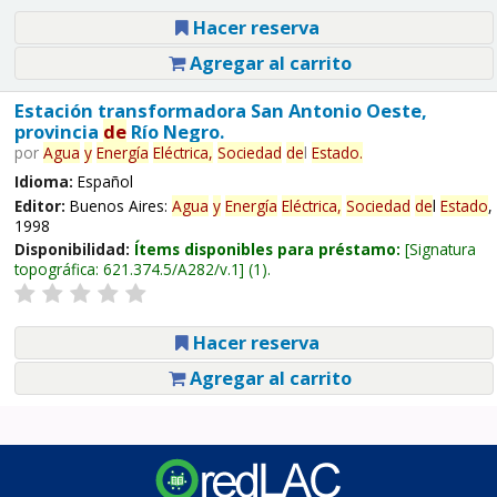
Hacer reserva
Agregar al carrito
Estación transformadora San Antonio Oeste,
provincia
de
Río Negro.
por
Agua
y
Energía
Eléctrica,
Sociedad
de
l
Estado
.
Idioma:
Español
Editor:
Buenos Aires:
Agua
y
Energía
Eléctrica,
Sociedad
de
l
Estado
,
1998
Disponibilidad:
Ítems disponibles para préstamo:
Signatura
topográfica:
621.374.5/A282/v.1
(1).
Hacer reserva
Agregar al carrito