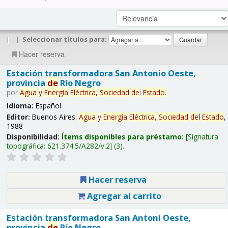
|
|
Seleccionar títulos para:
Hacer reserva
Estación transformadora San Antonio Oeste,
provincia
de
Río Negro
por
Agua
y
Energía
Eléctrica,
Sociedad
de
l
Estado
.
Idioma:
Español
Editor:
Buenos Aires:
Agua
y
Energía
Eléctrica,
Sociedad
de
l
Estado
,
1988
Disponibilidad:
Ítems disponibles para préstamo:
Signatura
topográfica:
621.374.5/A282/v.2
(3).
Hacer reserva
Agregar al carrito
Estación transformadora San Antoni Oeste,
provincia
de
Río Negro