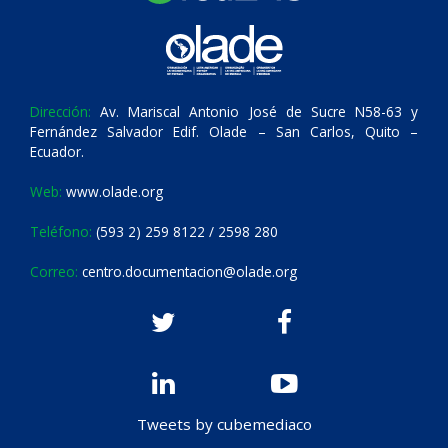
Dirección:
Av. Mariscal Antonio José de Sucre N58-63 y
Fernández Salvador Edif. Olade – San Carlos, Quito –
Ecuador.
Web:
www.olade.org
Teléfono:
(593 2) 259 8122 / 2598 280
Correo:
centro.documentacion@olade.org
Tweets by cubemediaco