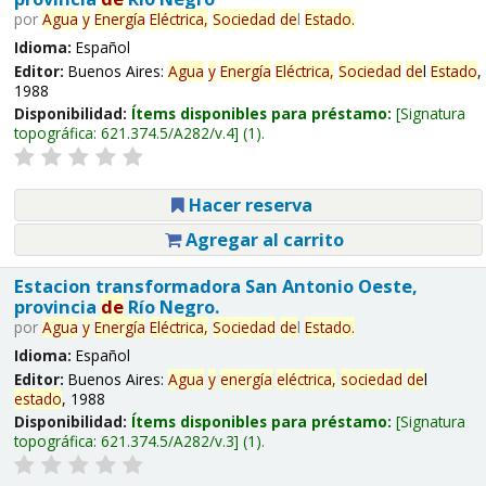
por
Agua
y
Energía
Eléctrica,
Sociedad
de
l
Estado
.
Idioma:
Español
Editor:
Buenos Aires:
Agua
y
Energía
Eléctrica,
Sociedad
de
l
Estado
,
1988
Disponibilidad:
Ítems disponibles para préstamo:
Signatura
topográfica:
621.374.5/A282/v.4
(1).
Hacer reserva
Agregar al carrito
Estacion transformadora San Antonio Oeste,
provincia
de
Río Negro.
por
Agua
y
Energía
Eléctrica,
Sociedad
de
l
Estado
.
Idioma:
Español
Editor:
Buenos Aires:
Agua
y
energía
eléctrica,
sociedad
de
l
estado
, 1988
Disponibilidad:
Ítems disponibles para préstamo:
Signatura
topográfica:
621.374.5/A282/v.3
(1).