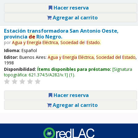
Hacer reserva
Agregar al carrito
Estación transformadora San Antonio Oeste,
provincia
de
Río Negro.
por
Agua
y
Energía
Eléctrica,
Sociedad
de
l
Estado
.
Idioma:
Español
Editor:
Buenos Aires:
Agua
y
Energía
Eléctrica,
Sociedad
de
l
Estado
,
1998
Disponibilidad:
Ítems disponibles para préstamo:
Signatura
topográfica:
621.374.5/A282/v.1
(1).
Hacer reserva
Agregar al carrito