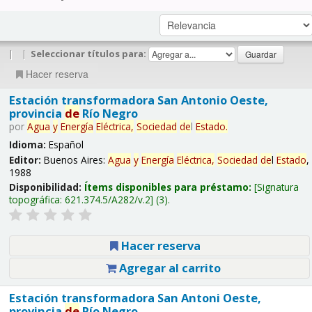
|
|
Seleccionar títulos para:
Hacer reserva
Estación transformadora San Antonio Oeste,
provincia
de
Río Negro
por
Agua
y
Energía
Eléctrica,
Sociedad
de
l
Estado
.
Idioma:
Español
Editor:
Buenos Aires:
Agua
y
Energía
Eléctrica,
Sociedad
de
l
Estado
,
1988
Disponibilidad:
Ítems disponibles para préstamo:
Signatura
topográfica:
621.374.5/A282/v.2
(3).
Hacer reserva
Agregar al carrito
Estación transformadora San Antoni Oeste,
provincia
de
Río Negro