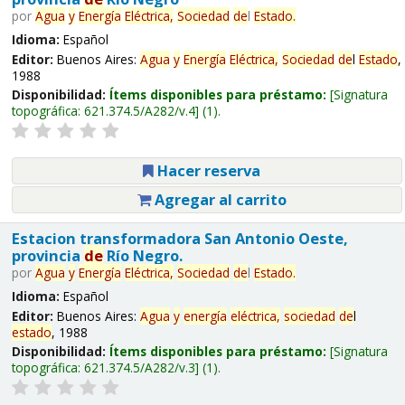
por
Agua
y
Energía
Eléctrica,
Sociedad
de
l
Estado
.
Idioma:
Español
Editor:
Buenos Aires:
Agua
y
Energía
Eléctrica,
Sociedad
de
l
Estado
,
1988
Disponibilidad:
Ítems disponibles para préstamo:
Signatura
topográfica:
621.374.5/A282/v.4
(1).
Hacer reserva
Agregar al carrito
Estacion transformadora San Antonio Oeste,
provincia
de
Río Negro.
por
Agua
y
Energía
Eléctrica,
Sociedad
de
l
Estado
.
Idioma:
Español
Editor:
Buenos Aires:
Agua
y
energía
eléctrica,
sociedad
de
l
estado
, 1988
Disponibilidad:
Ítems disponibles para préstamo:
Signatura
topográfica:
621.374.5/A282/v.3
(1).