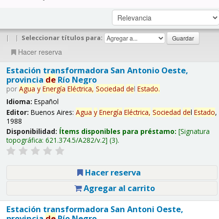
|
|
Seleccionar títulos para:
Hacer reserva
Estación transformadora San Antonio Oeste,
provincia
de
Río Negro
por
Agua
y
Energía
Eléctrica,
Sociedad
de
l
Estado
.
Idioma:
Español
Editor:
Buenos Aires:
Agua
y
Energía
Eléctrica,
Sociedad
de
l
Estado
,
1988
Disponibilidad:
Ítems disponibles para préstamo:
Signatura
topográfica:
621.374.5/A282/v.2
(3).
Hacer reserva
Agregar al carrito
Estación transformadora San Antoni Oeste,
provincia
de
Río Negro