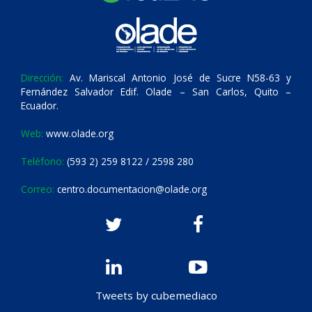
Dirección:
Av. Mariscal Antonio José de Sucre N58-63 y
Fernández Salvador Edif. Olade – San Carlos, Quito –
Ecuador.
Web:
www.olade.org
Teléfono:
(593 2) 259 8122 / 2598 280
Correo:
centro.documentacion@olade.org
Tweets by cubemediaco