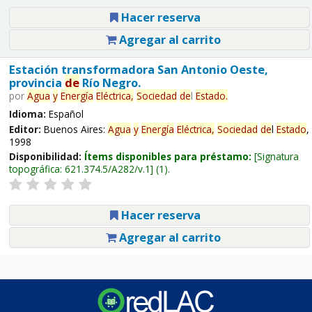
Hacer reserva
Agregar al carrito
Estación transformadora San Antonio Oeste,
provincia
de
Río Negro.
por
Agua
y
Energía
Eléctrica,
Sociedad
de
l
Estado
.
Idioma:
Español
Editor:
Buenos Aires:
Agua
y
Energía
Eléctrica,
Sociedad
de
l
Estado
,
1998
Disponibilidad:
Ítems disponibles para préstamo:
Signatura
topográfica:
621.374.5/A282/v.1
(1).
Hacer reserva
Agregar al carrito