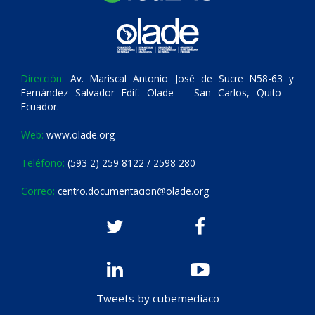
Dirección:
Av. Mariscal Antonio José de Sucre N58-63 y
Fernández Salvador Edif. Olade – San Carlos, Quito –
Ecuador.
Web:
www.olade.org
Teléfono:
(593 2) 259 8122 / 2598 280
Correo:
centro.documentacion@olade.org
Tweets by cubemediaco