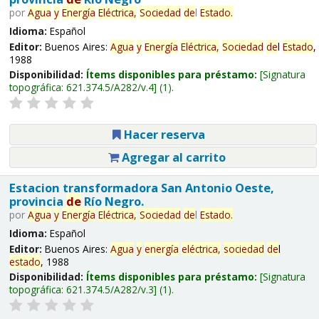
por
Agua
y
Energía
Eléctrica,
Sociedad
de
l
Estado
.
Idioma:
Español
Editor:
Buenos Aires:
Agua
y
Energía
Eléctrica,
Sociedad
de
l
Estado
,
1988
Disponibilidad:
Ítems disponibles para préstamo:
Signatura
topográfica:
621.374.5/A282/v.4
(1).
Hacer reserva
Agregar al carrito
Estacion transformadora San Antonio Oeste,
provincia
de
Río Negro.
por
Agua
y
Energía
Eléctrica,
Sociedad
de
l
Estado
.
Idioma:
Español
Editor:
Buenos Aires:
Agua
y
energía
eléctrica,
sociedad
de
l
estado
, 1988
Disponibilidad:
Ítems disponibles para préstamo:
Signatura
topográfica:
621.374.5/A282/v.3
(1).