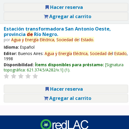
Hacer reserva
Agregar al carrito
Estación transformadora San Antonio Oeste,
provincia
de
Río Negro.
por
Agua
y
Energía
Eléctrica,
Sociedad
de
l
Estado
.
Idioma:
Español
Editor:
Buenos Aires:
Agua
y
Energía
Eléctrica,
Sociedad
de
l
Estado
,
1998
Disponibilidad:
Ítems disponibles para préstamo:
Signatura
topográfica:
621.374.5/A282/v.1
(1).
Hacer reserva
Agregar al carrito