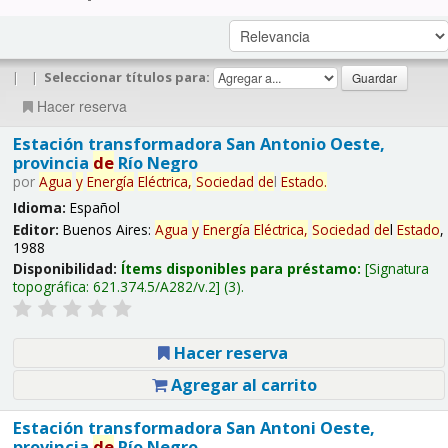
|
|
Seleccionar títulos para:
Hacer reserva
Estación transformadora San Antonio Oeste,
provincia
de
Río Negro
por
Agua
y
Energía
Eléctrica,
Sociedad
de
l
Estado
.
Idioma:
Español
Editor:
Buenos Aires:
Agua
y
Energía
Eléctrica,
Sociedad
de
l
Estado
,
1988
Disponibilidad:
Ítems disponibles para préstamo:
Signatura
topográfica:
621.374.5/A282/v.2
(3).
Hacer reserva
Agregar al carrito
Estación transformadora San Antoni Oeste,
provincia
de
Río Negro