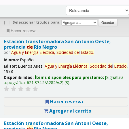
|
|
Seleccionar títulos para:
Hacer reserva
Estación transformadora San Antonio Oeste,
provincia
de
Río Negro
por
Agua
y
Energía
Eléctrica,
Sociedad
de
l
Estado
.
Idioma:
Español
Editor:
Buenos Aires:
Agua
y
Energía
Eléctrica,
Sociedad
de
l
Estado
,
1988
Disponibilidad:
Ítems disponibles para préstamo:
Signatura
topográfica:
621.374.5/A282/v.2
(3).
Hacer reserva
Agregar al carrito
Estación transformadora San Antoni Oeste,
provincia
de
Río Negro