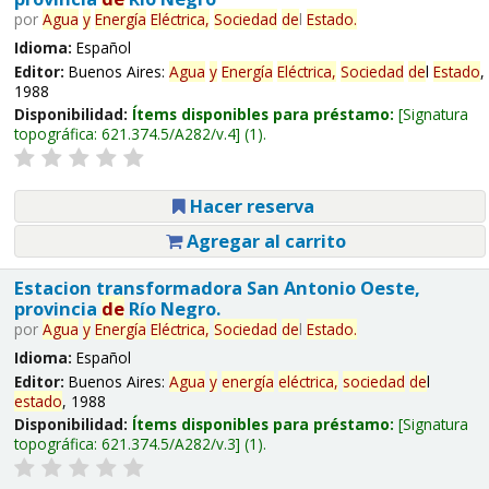
por
Agua
y
Energía
Eléctrica,
Sociedad
de
l
Estado
.
Idioma:
Español
Editor:
Buenos Aires:
Agua
y
Energía
Eléctrica,
Sociedad
de
l
Estado
,
1988
Disponibilidad:
Ítems disponibles para préstamo:
Signatura
topográfica:
621.374.5/A282/v.4
(1).
Hacer reserva
Agregar al carrito
Estacion transformadora San Antonio Oeste,
provincia
de
Río Negro.
por
Agua
y
Energía
Eléctrica,
Sociedad
de
l
Estado
.
Idioma:
Español
Editor:
Buenos Aires:
Agua
y
energía
eléctrica,
sociedad
de
l
estado
, 1988
Disponibilidad:
Ítems disponibles para préstamo:
Signatura
topográfica:
621.374.5/A282/v.3
(1).