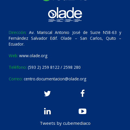
Dirección:
Av. Mariscal Antonio José de Sucre N58-63 y
Fernández Salvador Edif. Olade – San Carlos, Quito –
Ecuador.
Web:
www.olade.org
Teléfono:
(593 2) 259 8122 / 2598 280
Correo:
centro.documentacion@olade.org
Tweets by cubemediaco