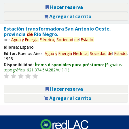
Hacer reserva
Agregar al carrito
Estación transformadora San Antonio Oeste,
provincia
de
Río Negro.
por
Agua
y
Energía
Eléctrica,
Sociedad
de
l
Estado
.
Idioma:
Español
Editor:
Buenos Aires:
Agua
y
Energía
Eléctrica,
Sociedad
de
l
Estado
,
1998
Disponibilidad:
Ítems disponibles para préstamo:
Signatura
topográfica:
621.374.5/A282/v.1
(1).
Hacer reserva
Agregar al carrito