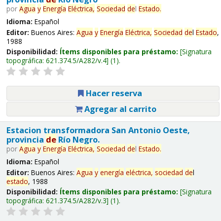
por
Agua
y
Energía
Eléctrica,
Sociedad
de
l
Estado
.
Idioma:
Español
Editor:
Buenos Aires:
Agua
y
Energía
Eléctrica,
Sociedad
de
l
Estado
,
1988
Disponibilidad:
Ítems disponibles para préstamo:
Signatura
topográfica:
621.374.5/A282/v.4
(1).
Hacer reserva
Agregar al carrito
Estacion transformadora San Antonio Oeste,
provincia
de
Río Negro.
por
Agua
y
Energía
Eléctrica,
Sociedad
de
l
Estado
.
Idioma:
Español
Editor:
Buenos Aires:
Agua
y
energía
eléctrica,
sociedad
de
l
estado
, 1988
Disponibilidad:
Ítems disponibles para préstamo:
Signatura
topográfica:
621.374.5/A282/v.3
(1).