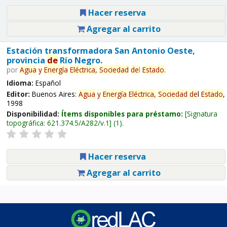
Hacer reserva
Agregar al carrito
Estación transformadora San Antonio Oeste,
provincia
de
Río Negro.
por
Agua
y
Energía
Eléctrica,
Sociedad
de
l
Estado
.
Idioma:
Español
Editor:
Buenos Aires:
Agua
y
Energía
Eléctrica,
Sociedad
de
l
Estado
,
1998
Disponibilidad:
Ítems disponibles para préstamo:
Signatura
topográfica:
621.374.5/A282/v.1
(1).
Hacer reserva
Agregar al carrito