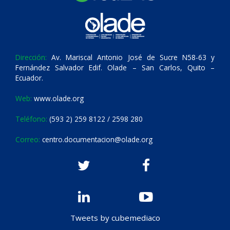
Dirección:
Av. Mariscal Antonio José de Sucre N58-63 y
Fernández Salvador Edif. Olade – San Carlos, Quito –
Ecuador.
Web:
www.olade.org
Teléfono:
(593 2) 259 8122 / 2598 280
Correo:
centro.documentacion@olade.org
Tweets by cubemediaco