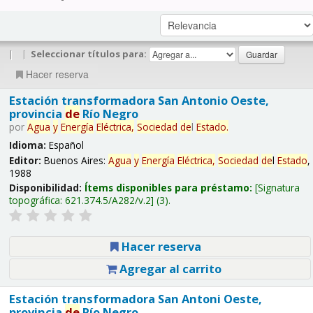
|
|
Seleccionar títulos para:
Hacer reserva
Estación transformadora San Antonio Oeste,
provincia
de
Río Negro
por
Agua
y
Energía
Eléctrica,
Sociedad
de
l
Estado
.
Idioma:
Español
Editor:
Buenos Aires:
Agua
y
Energía
Eléctrica,
Sociedad
de
l
Estado
,
1988
Disponibilidad:
Ítems disponibles para préstamo:
Signatura
topográfica:
621.374.5/A282/v.2
(3).
Hacer reserva
Agregar al carrito
Estación transformadora San Antoni Oeste,
provincia
de
Río Negro