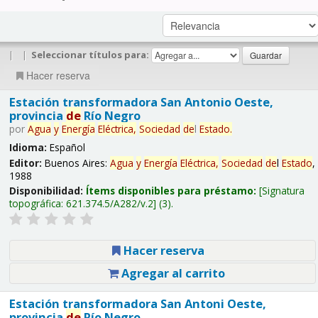
|
|
Seleccionar títulos para:
Hacer reserva
Estación transformadora San Antonio Oeste,
provincia
de
Río Negro
por
Agua
y
Energía
Eléctrica,
Sociedad
de
l
Estado
.
Idioma:
Español
Editor:
Buenos Aires:
Agua
y
Energía
Eléctrica,
Sociedad
de
l
Estado
,
1988
Disponibilidad:
Ítems disponibles para préstamo:
Signatura
topográfica:
621.374.5/A282/v.2
(3).
Hacer reserva
Agregar al carrito
Estación transformadora San Antoni Oeste,
provincia
de
Río Negro