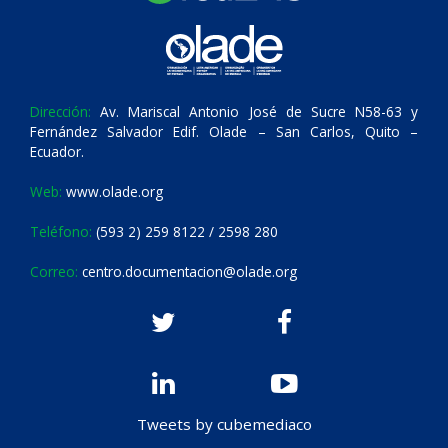
Dirección:
Av. Mariscal Antonio José de Sucre N58-63 y
Fernández Salvador Edif. Olade – San Carlos, Quito –
Ecuador.
Web:
www.olade.org
Teléfono:
(593 2) 259 8122 / 2598 280
Correo:
centro.documentacion@olade.org
Tweets by cubemediaco