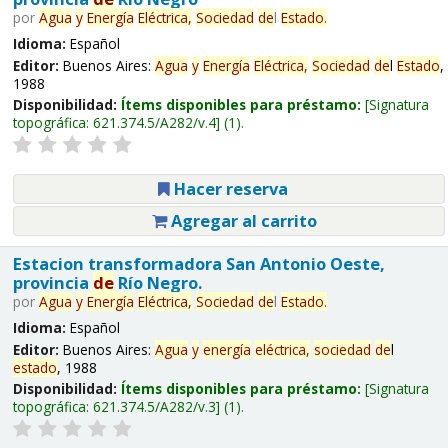
por
Agua
y
Energía
Eléctrica,
Sociedad
de
l
Estado
.
Idioma:
Español
Editor:
Buenos Aires:
Agua
y
Energía
Eléctrica,
Sociedad
de
l
Estado
,
1988
Disponibilidad:
Ítems disponibles para préstamo:
Signatura
topográfica:
621.374.5/A282/v.4
(1).
Hacer reserva
Agregar al carrito
Estacion transformadora San Antonio Oeste,
provincia
de
Río Negro.
por
Agua
y
Energía
Eléctrica,
Sociedad
de
l
Estado
.
Idioma:
Español
Editor:
Buenos Aires:
Agua
y
energía
eléctrica,
sociedad
de
l
estado
, 1988
Disponibilidad:
Ítems disponibles para préstamo:
Signatura
topográfica:
621.374.5/A282/v.3
(1).