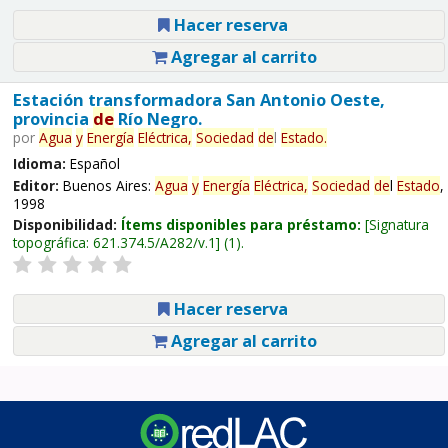
Hacer reserva
Agregar al carrito
Estación transformadora San Antonio Oeste,
provincia
de
Río Negro.
por
Agua
y
Energía
Eléctrica,
Sociedad
de
l
Estado
.
Idioma:
Español
Editor:
Buenos Aires:
Agua
y
Energía
Eléctrica,
Sociedad
de
l
Estado
,
1998
Disponibilidad:
Ítems disponibles para préstamo:
Signatura
topográfica:
621.374.5/A282/v.1
(1).
Hacer reserva
Agregar al carrito