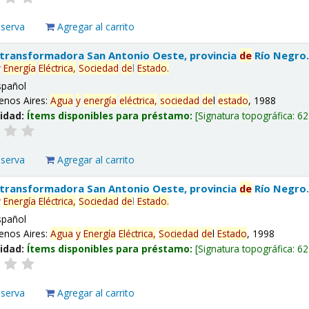
eserva
Agregar al carrito
 transformadora San Antonio Oeste, provincia
de
Río Negro
y
Energía
Eléctrica,
Sociedad
de
l
Estado
.
spañol
enos Aires:
Agua
y
energía
eléctrica,
sociedad
de
l
estado
, 1988
lidad:
Ítems disponibles para préstamo:
Signatura topográfica:
62
eserva
Agregar al carrito
 transformadora San Antonio Oeste, provincia
de
Río Negro
y
Energía
Eléctrica,
Sociedad
de
l
Estado
.
spañol
enos Aires:
Agua
y
Energía
Eléctrica,
Sociedad
de
l
Estado
, 1998
lidad:
Ítems disponibles para préstamo:
Signatura topográfica:
62
eserva
Agregar al carrito