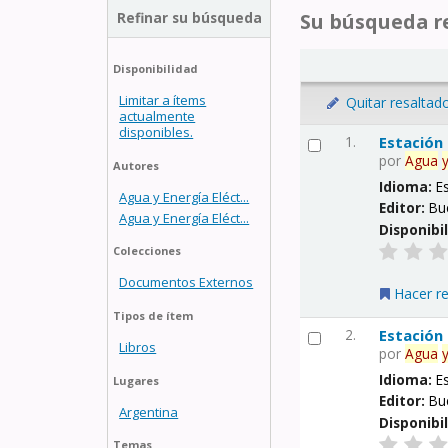
Refinar su búsqueda
Su búsqueda re
Disponibilidad
Limitar a ítems
Quitar resaltad
actualmente
disponibles.
1.
Estación
por
Agua
Autores
Idioma:
E
Agua y Energía Eléct...
Editor:
Bu
Agua y Energía Eléct...
Disponibi
Colecciones
Documentos Externos
Hacer r
Tipos de ítem
2.
Estación
Libros
por
Agua
Idioma:
E
Lugares
Editor:
Bu
Argentina
Disponibi
Temas