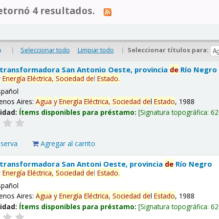
tornó 4 resultados.
|
Seleccionar todo
Limpiar todo
|
Seleccionar títulos para:
o
 transformadora San Antonio Oeste, provincia
de
Río Negro
y
Energía
Eléctrica,
Sociedad
de
l
Estado
.
spañol
enos Aires:
Agua
y
Energía
Eléctrica,
Sociedad
de
l
Estado
, 1988
lidad:
Ítems disponibles para préstamo:
Signatura topográfica:
62
eserva
Agregar al carrito
 transformadora San Antoni Oeste, provincia
de
Río Negro
y
Energía
Eléctrica,
Sociedad
de
l
Estado
.
spañol
enos Aires:
Agua
y
Energía
Eléctrica,
Sociedad
de
l
Estado
, 1988
lidad:
Ítems disponibles para préstamo:
Signatura topográfica:
62