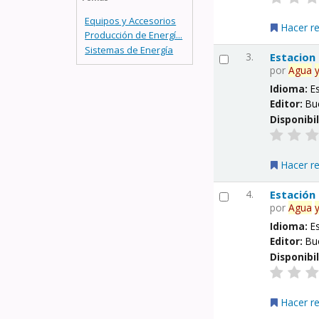
Equipos y Accesorios
Hacer r
Producción de Energí...
Sistemas de Energía
3.
Estacion
por
Agua
Idioma:
E
Editor:
Bu
Disponibi
Hacer r
4.
Estación
por
Agua
Idioma:
E
Editor:
Bu
Disponibi
Hacer r