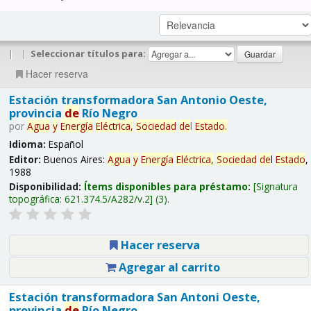
|
|
Seleccionar títulos para:
Hacer reserva
Estación transformadora San Antonio Oeste,
provincia
de
Río Negro
por
Agua
y
Energía
Eléctrica,
Sociedad
de
l
Estado
.
Idioma:
Español
Editor:
Buenos Aires:
Agua
y
Energía
Eléctrica,
Sociedad
de
l
Estado
,
1988
Disponibilidad:
Ítems disponibles para préstamo:
Signatura
topográfica:
621.374.5/A282/v.2
(3).
Hacer reserva
Agregar al carrito
Estación transformadora San Antoni Oeste,
provincia
de
Río Negro