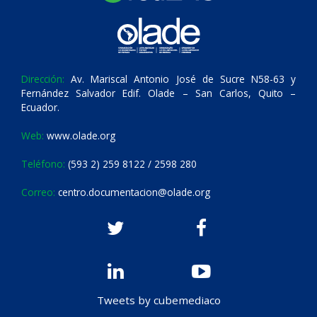
Dirección:
Av. Mariscal Antonio José de Sucre N58-63 y
Fernández Salvador Edif. Olade – San Carlos, Quito –
Ecuador.
Web:
www.olade.org
Teléfono:
(593 2) 259 8122 / 2598 280
Correo:
centro.documentacion@olade.org
Tweets by cubemediaco