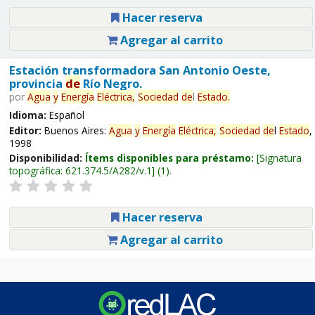
Hacer reserva
Agregar al carrito
Estación transformadora San Antonio Oeste,
provincia
de
Río Negro.
por
Agua
y
Energía
Eléctrica,
Sociedad
de
l
Estado
.
Idioma:
Español
Editor:
Buenos Aires:
Agua
y
Energía
Eléctrica,
Sociedad
de
l
Estado
,
1998
Disponibilidad:
Ítems disponibles para préstamo:
Signatura
topográfica:
621.374.5/A282/v.1
(1).
Hacer reserva
Agregar al carrito