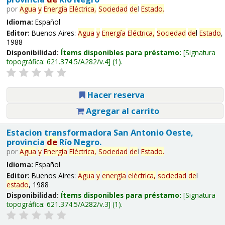
por
Agua
y
Energía
Eléctrica,
Sociedad
de
l
Estado
.
Idioma:
Español
Editor:
Buenos Aires:
Agua
y
Energía
Eléctrica,
Sociedad
de
l
Estado
,
1988
Disponibilidad:
Ítems disponibles para préstamo:
Signatura
topográfica:
621.374.5/A282/v.4
(1).
Hacer reserva
Agregar al carrito
Estacion transformadora San Antonio Oeste,
provincia
de
Río Negro.
por
Agua
y
Energía
Eléctrica,
Sociedad
de
l
Estado
.
Idioma:
Español
Editor:
Buenos Aires:
Agua
y
energía
eléctrica,
sociedad
de
l
estado
, 1988
Disponibilidad:
Ítems disponibles para préstamo:
Signatura
topográfica:
621.374.5/A282/v.3
(1).