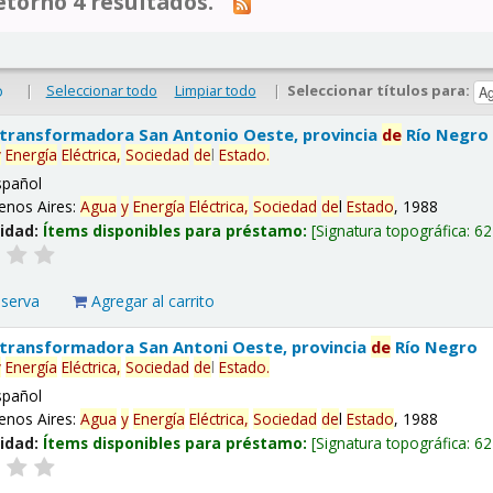
tornó 4 resultados.
|
Seleccionar todo
Limpiar todo
|
Seleccionar títulos para:
o
 transformadora San Antonio Oeste, provincia
de
Río Negro
y
Energía
Eléctrica,
Sociedad
de
l
Estado
.
spañol
enos Aires:
Agua
y
Energía
Eléctrica,
Sociedad
de
l
Estado
, 1988
lidad:
Ítems disponibles para préstamo:
Signatura topográfica:
62
eserva
Agregar al carrito
 transformadora San Antoni Oeste, provincia
de
Río Negro
y
Energía
Eléctrica,
Sociedad
de
l
Estado
.
spañol
enos Aires:
Agua
y
Energía
Eléctrica,
Sociedad
de
l
Estado
, 1988
lidad:
Ítems disponibles para préstamo:
Signatura topográfica:
62