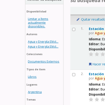
Su búsqueda re
Disponibilidad
Limitar a ítems
Quitar resaltad
actualmente
disponibles.
1.
Estación
por
Agua
Autores
Idioma:
E
Agua y Energía Eléct...
Editor:
Bu
Agua y Energía Eléct...
Disponibi
Colecciones
Documentos Externos
Hacer r
Tipos de ítem
2.
Estación
Libros
por
Agua
Idioma:
E
Lugares
Editor:
Bu
Argentina
Disponibi
Temas