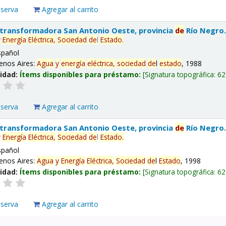
eserva
Agregar al carrito
 transformadora San Antonio Oeste, provincia
de
Río Negro
y
Energía
Eléctrica,
Sociedad
de
l
Estado
.
spañol
enos Aires:
Agua
y
energía
eléctrica,
sociedad
de
l
estado
, 1988
lidad:
Ítems disponibles para préstamo:
Signatura topográfica:
62
eserva
Agregar al carrito
 transformadora San Antonio Oeste, provincia
de
Río Negro
y
Energía
Eléctrica,
Sociedad
de
l
Estado
.
spañol
enos Aires:
Agua
y
Energía
Eléctrica,
Sociedad
de
l
Estado
, 1998
lidad:
Ítems disponibles para préstamo:
Signatura topográfica:
62
eserva
Agregar al carrito