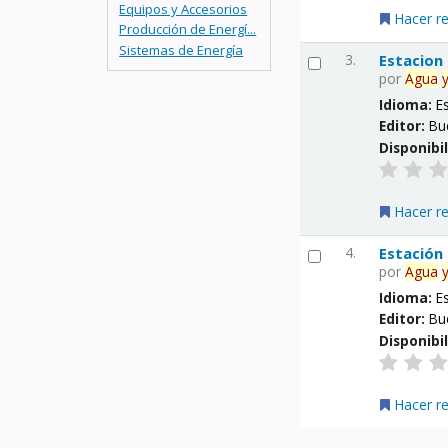
Equipos y Accesorios
Hacer r
Producción de Energí...
Sistemas de Energía
3.
Estacion
por
Agua
Idioma:
E
Editor:
Bu
Disponibi
Hacer r
4.
Estación
por
Agua
Idioma:
E
Editor:
Bu
Disponibi
Hacer r