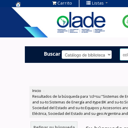
Carrito
Listas
Centro de
Documentación
OLADE -
Buscar
Inicio
›
Resultados de la búsqueda para 'ccl=su:"Sistemas de E
and su-to:Sistemas de Energía and itype:BK and su-to:Si
Sociedad del Estado and su-to:Equipos y Accesorios and 
Eléctrica, Sociedad del Estado and su-geo:Argentina and
Refinar su búsqueda