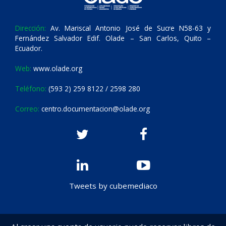
Dirección:
Av. Mariscal Antonio José de Sucre N58-63 y
Fernández Salvador Edif. Olade – San Carlos, Quito –
Ecuador.
Web:
www.olade.org
Teléfono:
(593 2) 259 8122 / 2598 280
Correo:
centro.documentacion@olade.org
Tweets by cubemediaco