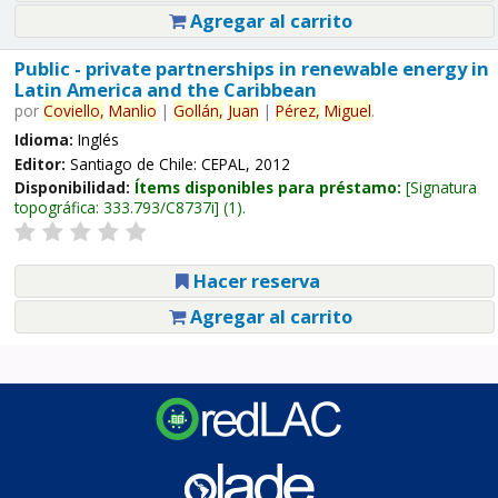
Agregar al carrito
Public - private partnerships in renewable energy in
Latin America and the Caribbean
por
Coviello,
Manlio
|
Gollán,
Juan
|
Pérez,
Miguel
.
Idioma:
Inglés
Editor:
Santiago de Chile: CEPAL, 2012
Disponibilidad:
Ítems disponibles para préstamo:
Signatura
topográfica:
333.793/C8737i
(1).
Hacer reserva
Agregar al carrito