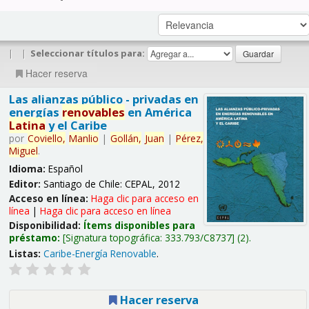
|
|
Seleccionar títulos para:
Hacer reserva
Las alianzas público - privadas en
energías
renovables
en América
Latina
y el Caribe
por
Coviello,
Manlio
|
Gollán,
Juan
|
Pérez,
Miguel
.
Idioma:
Español
Editor:
Santiago de Chile: CEPAL, 2012
Acceso en línea:
Haga clic para acceso en
línea
|
Haga clic para acceso en línea
Disponibilidad:
Ítems disponibles para
préstamo:
Signatura topográfica:
333.793/C8737
(2).
Listas:
Caribe-Energía Renovable
.
Hacer reserva