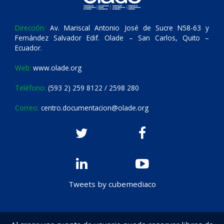
Dirección:
Av. Mariscal Antonio José de Sucre N58-63 y
Fernández Salvador Edif. Olade – San Carlos, Quito –
Ecuador.
Web:
www.olade.org
Teléfono:
(593 2) 259 8122 / 2598 280
Correo:
centro.documentacion@olade.org
Tweets by cubemediaco