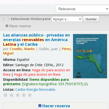
|
|
Seleccionar títulos para:
Hacer reserva
Las alianzas público - privadas en
energías
renovables
en América
Latina
y el Caribe
por
Coviello,
Manlio
|
Gollán, Juan
|
Pérez,
Miguel
.
Idioma:
Español
Editor:
Santiago de Chile: CEPAL, 2012
Acceso en línea:
Haga clic para acceso en
línea
|
Haga clic para acceso en línea
Disponibilidad:
Ítems disponibles para
préstamo:
Signatura topográfica:
333.793/C8737
(2).
Listas:
Caribe-Energía Renovable
.
Hacer reserva