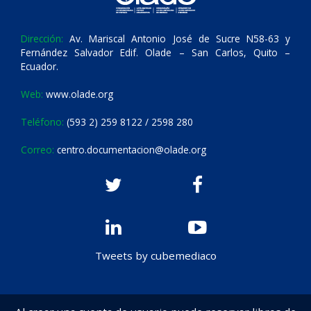
Dirección:
Av. Mariscal Antonio José de Sucre N58-63 y
Fernández Salvador Edif. Olade – San Carlos, Quito –
Ecuador.
Web:
www.olade.org
Teléfono:
(593 2) 259 8122 / 2598 280
Correo:
centro.documentacion@olade.org
Tweets by cubemediaco