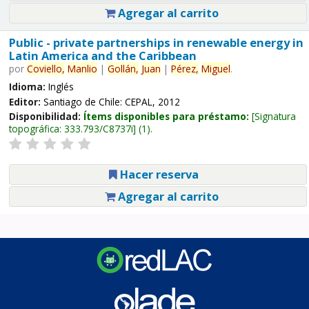
Agregar al carrito
Public - private partnerships in renewable energy in
Latin America and the Caribbean
por
Coviello,
Manlio
|
Gollán,
Juan
|
Pérez,
Miguel
.
Idioma:
Inglés
Editor:
Santiago de Chile: CEPAL, 2012
Disponibilidad:
Ítems disponibles para préstamo:
Signatura
topográfica:
333.793/C8737i
(1).
Hacer reserva
Agregar al carrito