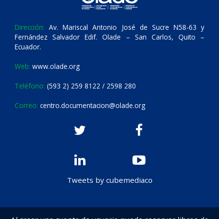
Dirección:
Av. Mariscal Antonio José de Sucre N58-63 y
Fernández Salvador Edif. Olade – San Carlos, Quito –
Ecuador.
Web:
www.olade.org
Teléfono:
(593 2) 259 8122 / 2598 280
Correo:
centro.documentacion@olade.org
Tweets by cubemediaco