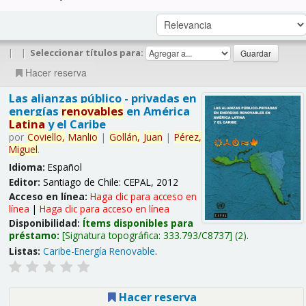
|
|
Seleccionar títulos para:
Hacer reserva
Las alianzas público - privadas en
energías
renovables
en América
Latina
y el Caribe
por
Coviello,
Manlio
|
Gollán,
Juan
|
Pérez,
Miguel
.
Idioma:
Español
Editor:
Santiago de Chile: CEPAL, 2012
Acceso en línea:
Haga clic para acceso en
línea
|
Haga clic para acceso en línea
Disponibilidad:
Ítems disponibles para
préstamo:
Signatura topográfica:
333.793/C8737
(2).
Listas:
Caribe-Energía Renovable
.
Hacer reserva