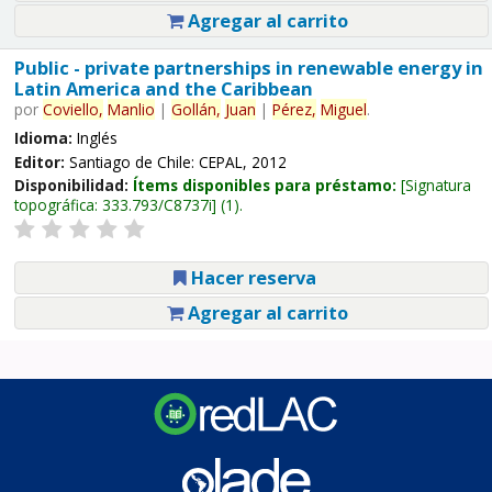
Agregar al carrito
Public - private partnerships in renewable energy in
Latin America and the Caribbean
por
Coviello,
Manlio
|
Gollán,
Juan
|
Pérez,
Miguel
.
Idioma:
Inglés
Editor:
Santiago de Chile: CEPAL, 2012
Disponibilidad:
Ítems disponibles para préstamo:
Signatura
topográfica:
333.793/C8737i
(1).
Hacer reserva
Agregar al carrito