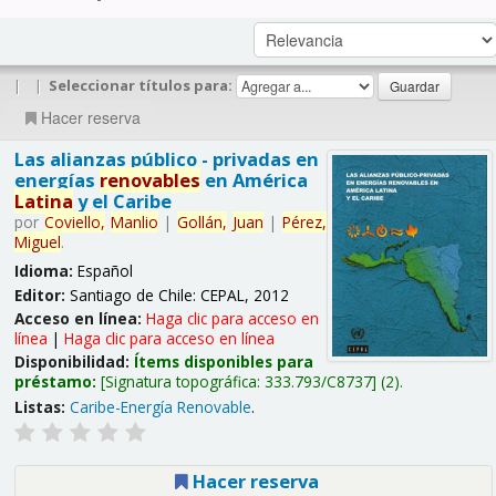
|
|
Seleccionar títulos para:
Hacer reserva
Las alianzas público - privadas en
energías
renovables
en América
Latina
y el Caribe
por
Coviello,
Manlio
|
Gollán,
Juan
|
Pérez,
Miguel
.
Idioma:
Español
Editor:
Santiago de Chile: CEPAL, 2012
Acceso en línea:
Haga clic para acceso en
línea
|
Haga clic para acceso en línea
Disponibilidad:
Ítems disponibles para
préstamo:
Signatura topográfica:
333.793/C8737
(2).
Listas:
Caribe-Energía Renovable
.
Hacer reserva