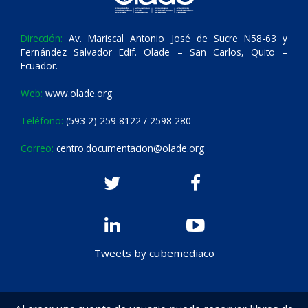
Dirección:
Av. Mariscal Antonio José de Sucre N58-63 y
Fernández Salvador Edif. Olade – San Carlos, Quito –
Ecuador.
Web:
www.olade.org
Teléfono:
(593 2) 259 8122 / 2598 280
Correo:
centro.documentacion@olade.org
Tweets by cubemediaco