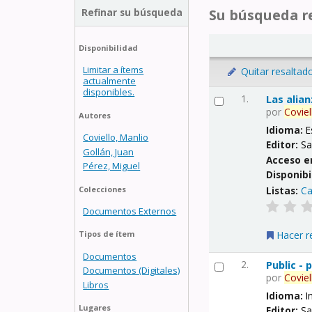
Refinar su búsqueda
Su búsqueda re
Disponibilidad
Limitar a ítems
Quitar resaltad
actualmente
disponibles.
1.
Las alia
por
Coviel
Autores
Idioma:
E
Coviello, Manlio
Editor:
Sa
Gollán, Juan
Acceso e
Pérez, Miguel
Disponibi
Listas:
Ca
Colecciones
Documentos Externos
Hacer r
Tipos de ítem
Documentos
2.
Public -
Documentos (Digitales)
por
Coviel
Libros
Idioma:
I
Lugares
Editor:
Sa