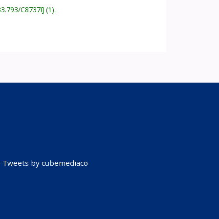
33.793/C8737i
(1).
Tweets by cubemediaco