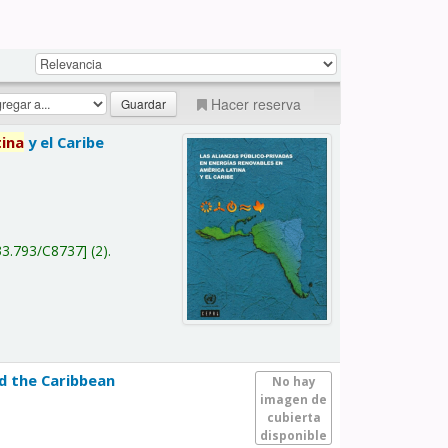
Hacer reserva
tina
y el Caribe
a
33.793/C8737
(2).
nd the Caribbean
No hay
imagen de
cubierta
disponible