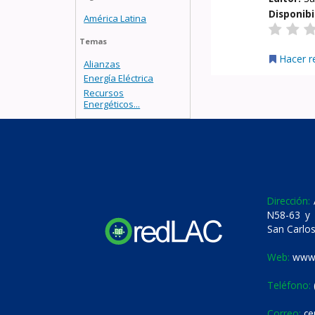
Disponibi
América Latina
Temas
Hacer r
Alianzas
Energía Eléctrica
Recursos
Energéticos...
Dirección:
A
N58-63 y 
San Carlos
Web:
www.
Teléfono:
Correo:
ce