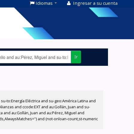
Idiomas
Ingresar a su cuenta
Ir
-to:Energía Eléctrica and su-geo:América Latina and
:Alianzas and ccode:EXT and au:Gollán, Juan and su-
ca and au:Gollán, Juan and au:Pérez, Miguel and
rds,AlwaysMatches='') and (not-onloan-count,st-numeric