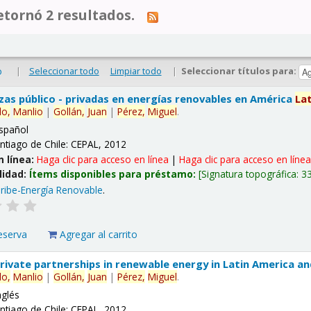
tornó 2 resultados.
|
Seleccionar todo
Limpiar todo
|
Seleccionar títulos para:
o
nzas público - privadas en energías renovables en América
La
lo,
Manlio
|
Gollán,
Juan
|
Pérez,
Miguel
.
spañol
ntiago de Chile: CEPAL, 2012
n línea:
Haga clic para acceso en línea
|
Haga clic para acceso en líne
lidad:
Ítems disponibles para préstamo:
Signatura topográfica:
3
ribe-Energía Renovable
.
eserva
Agregar al carrito
 private partnerships in renewable energy in Latin America a
lo,
Manlio
|
Gollán,
Juan
|
Pérez,
Miguel
.
nglés
ntiago de Chile: CEPAL, 2012