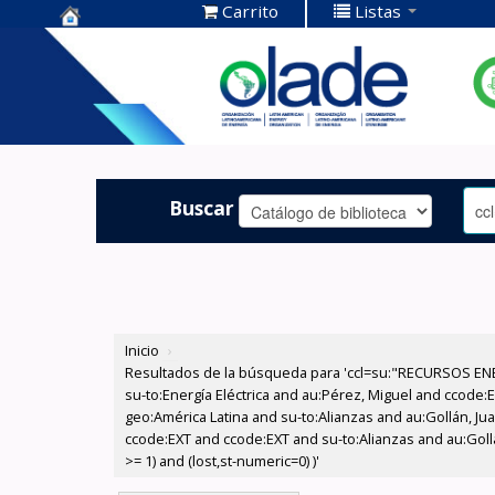
Carrito
Listas
Centro de
Documentación
OLADE -
Buscar
Inicio
›
Resultados de la búsqueda para 'ccl=su:"RECURSOS ENER
su-to:Energía Eléctrica and au:Pérez, Miguel and ccode:
geo:América Latina and su-to:Alianzas and au:Gollán, Ju
ccode:EXT and ccode:EXT and su-to:Alianzas and au:Gollá
>= 1) and (lost,st-numeric=0) )'