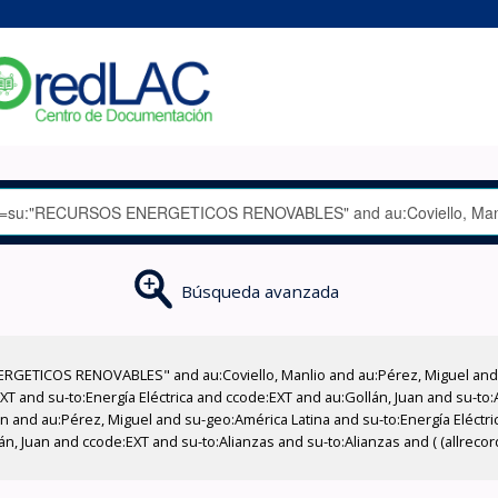
Búsqueda avanzada
GETICOS RENOVABLES" and au:Coviello, Manlio and au:Pérez, Miguel and su
EXT and su-to:Energía Eléctrica and ccode:EXT and au:Gollán, Juan and su-to
an and au:Pérez, Miguel and su-geo:América Latina and su-to:Energía Eléctri
n, Juan and ccode:EXT and su-to:Alianzas and su-to:Alianzas and ( (allreco