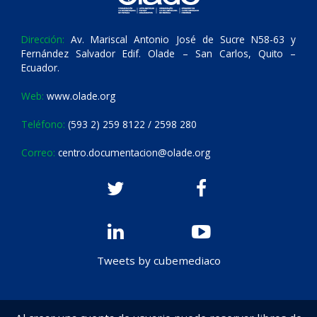
Dirección:
Av. Mariscal Antonio José de Sucre N58-63 y
Fernández Salvador Edif. Olade – San Carlos, Quito –
Ecuador.
Web:
www.olade.org
Teléfono:
(593 2) 259 8122 / 2598 280
Correo:
centro.documentacion@olade.org
Tweets by cubemediaco