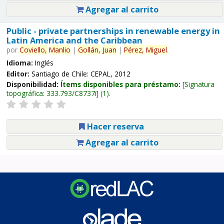
Agregar al carrito
Public - private partnerships in renewable energy in
Latin America and the Caribbean
por
Coviello,
Manlio
|
Gollán,
Juan
|
Pérez,
Miguel
.
Idioma:
Inglés
Editor:
Santiago de Chile: CEPAL, 2012
Disponibilidad:
Ítems disponibles para préstamo:
Signatura
topográfica:
333.793/C8737i
(1).
Hacer reserva
Agregar al carrito