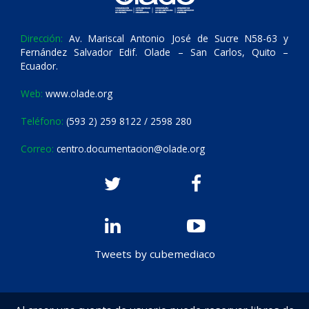
Dirección:
Av. Mariscal Antonio José de Sucre N58-63 y
Fernández Salvador Edif. Olade – San Carlos, Quito –
Ecuador.
Web:
www.olade.org
Teléfono:
(593 2) 259 8122 / 2598 280
Correo:
centro.documentacion@olade.org
Tweets by cubemediaco