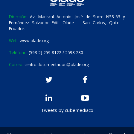
Dirección:
Av. Mariscal Antonio José de Sucre N58-63 y
Fernández Salvador Edif. Olade – San Carlos, Quito –
Ecuador.
Web:
www.olade.org
Teléfono:
(593 2) 259 8122 / 2598 280
Correo:
centro.documentacion@olade.org
Tweets by cubemediaco