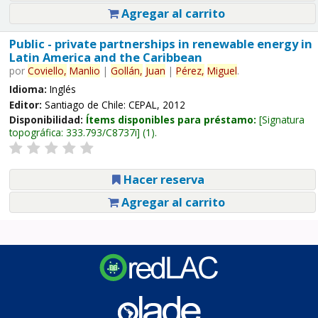
Agregar al carrito
Public - private partnerships in renewable energy in
Latin America and the Caribbean
por
Coviello,
Manlio
|
Gollán,
Juan
|
Pérez,
Miguel
.
Idioma:
Inglés
Editor:
Santiago de Chile: CEPAL, 2012
Disponibilidad:
Ítems disponibles para préstamo:
Signatura
topográfica:
333.793/C8737i
(1).
Hacer reserva
Agregar al carrito