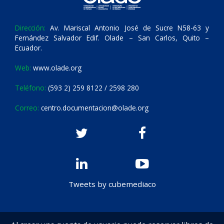
Dirección:
Av. Mariscal Antonio José de Sucre N58-63 y
Fernández Salvador Edif. Olade – San Carlos, Quito –
Ecuador.
Web:
www.olade.org
Teléfono:
(593 2) 259 8122 / 2598 280
Correo:
centro.documentacion@olade.org
Tweets by cubemediaco