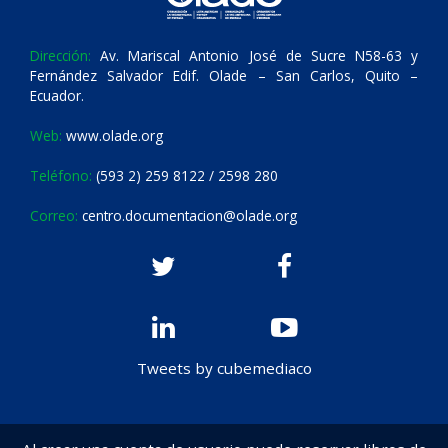
Dirección:
Av. Mariscal Antonio José de Sucre N58-63 y
Fernández Salvador Edif. Olade – San Carlos, Quito –
Ecuador.
Web:
www.olade.org
Teléfono:
(593 2) 259 8122 / 2598 280
Correo:
centro.documentacion@olade.org
Tweets by cubemediaco