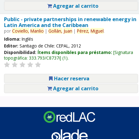
Agregar al carrito
Public - private partnerships in renewable energy in
Latin America and the Caribbean
por
Coviello,
Manlio
|
Gollán,
Juan
|
Pérez,
Miguel
.
Idioma:
Inglés
Editor:
Santiago de Chile: CEPAL, 2012
Disponibilidad:
Ítems disponibles para préstamo:
Signatura
topográfica:
333.793/C8737i
(1).
Hacer reserva
Agregar al carrito