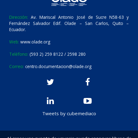
Dirección:
Av. Mariscal Antonio José de Sucre N58-63 y
Fernández Salvador Edif. Olade – San Carlos, Quito –
Ecuador.
Web:
www.olade.org
Teléfono:
(593 2) 259 8122 / 2598 280
Correo:
centro.documentacion@olade.org
Tweets by cubemediaco