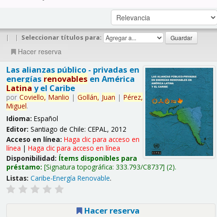
|
|
Seleccionar títulos para:
Hacer reserva
Las alianzas público - privadas en
energías
renovables
en América
Latina
y el Caribe
por
Coviello,
Manlio
|
Gollán,
Juan
|
Pérez,
Miguel
.
Idioma:
Español
Editor:
Santiago de Chile: CEPAL, 2012
Acceso en línea:
Haga clic para acceso en
línea
|
Haga clic para acceso en línea
Disponibilidad:
Ítems disponibles para
préstamo:
Signatura topográfica:
333.793/C8737
(2).
Listas:
Caribe-Energía Renovable
.
Hacer reserva