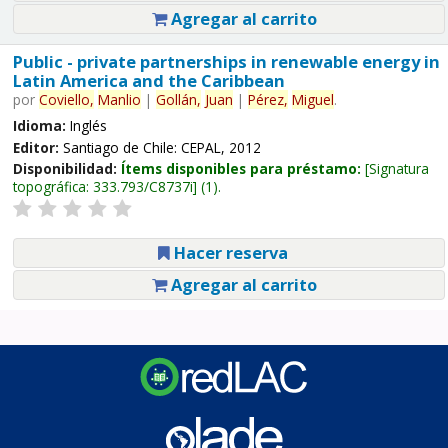
Agregar al carrito
Public - private partnerships in renewable energy in
Latin America and the Caribbean
por
Coviello,
Manlio
|
Gollán,
Juan
|
Pérez,
Miguel
.
Idioma:
Inglés
Editor:
Santiago de Chile: CEPAL, 2012
Disponibilidad:
Ítems disponibles para préstamo:
Signatura
topográfica:
333.793/C8737i
(1).
Hacer reserva
Agregar al carrito