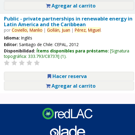
Agregar al carrito
Public - private partnerships in renewable energy in
Latin America and the Caribbean
por
Coviello,
Manlio
|
Gollán,
Juan
|
Pérez,
Miguel
.
Idioma:
Inglés
Editor:
Santiago de Chile: CEPAL, 2012
Disponibilidad:
Ítems disponibles para préstamo:
Signatura
topográfica:
333.793/C8737i
(1).
Hacer reserva
Agregar al carrito