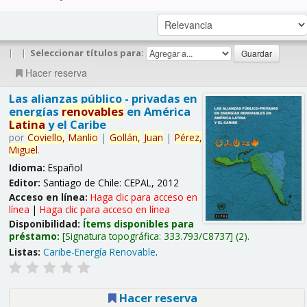
|
|
Seleccionar títulos para:
Hacer reserva
Las alianzas público - privadas en
energías
renovables
en América
Latina
y el Caribe
por
Coviello,
Manlio
|
Gollán,
Juan
|
Pérez,
Miguel
.
Idioma:
Español
Editor:
Santiago de Chile: CEPAL, 2012
Acceso en línea:
Haga clic para acceso en
línea
|
Haga clic para acceso en línea
Disponibilidad:
Ítems disponibles para
préstamo:
Signatura topográfica:
333.793/C8737
(2).
Listas:
Caribe-Energía Renovable
.
Hacer reserva