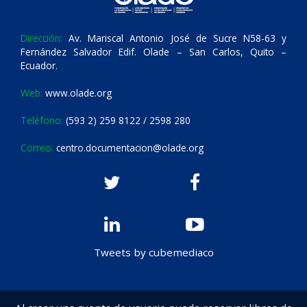
Dirección:
Av. Mariscal Antonio José de Sucre N58-63 y
Fernández Salvador Edif. Olade – San Carlos, Quito –
Ecuador.
Web:
www.olade.org
Teléfono:
(593 2) 259 8122 / 2598 280
Correo:
centro.documentacion@olade.org
Tweets by cubemediaco