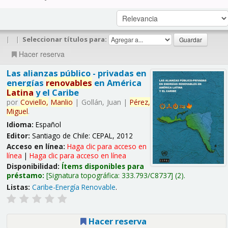
|
|
Seleccionar títulos para:
Hacer reserva
Las alianzas público - privadas en
energías
renovables
en América
Latina
y el Caribe
por
Coviello,
Manlio
|
Gollán, Juan
|
Pérez,
Miguel
.
Idioma:
Español
Editor:
Santiago de Chile: CEPAL, 2012
Acceso en línea:
Haga clic para acceso en
línea
|
Haga clic para acceso en línea
Disponibilidad:
Ítems disponibles para
préstamo:
Signatura topográfica:
333.793/C8737
(2).
Listas:
Caribe-Energía Renovable
.
Hacer reserva