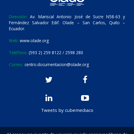
Dirección:
Av. Mariscal Antonio José de Sucre N58-63 y
Fernández Salvador Edif. Olade – San Carlos, Quito –
Ecuador.
Web:
www.olade.org
Teléfono:
(593 2) 259 8122 / 2598 280
Correo:
centro.documentacion@olade.org
Tweets by cubemediaco