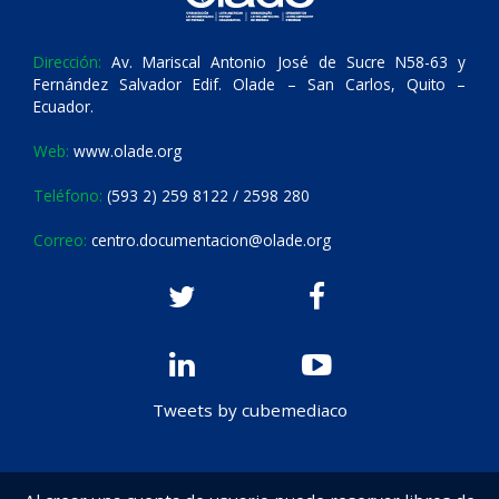
Dirección:
Av. Mariscal Antonio José de Sucre N58-63 y
Fernández Salvador Edif. Olade – San Carlos, Quito –
Ecuador.
Web:
www.olade.org
Teléfono:
(593 2) 259 8122 / 2598 280
Correo:
centro.documentacion@olade.org
Tweets by cubemediaco