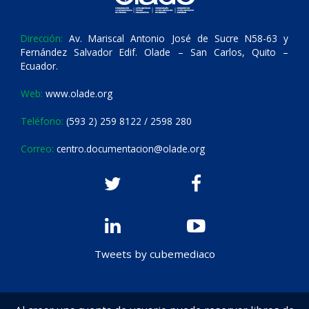
Dirección:
Av. Mariscal Antonio José de Sucre N58-63 y
Fernández Salvador Edif. Olade – San Carlos, Quito –
Ecuador.
Web:
www.olade.org
Teléfono:
(593 2) 259 8122 / 2598 280
Correo:
centro.documentacion@olade.org
Tweets by cubemediaco