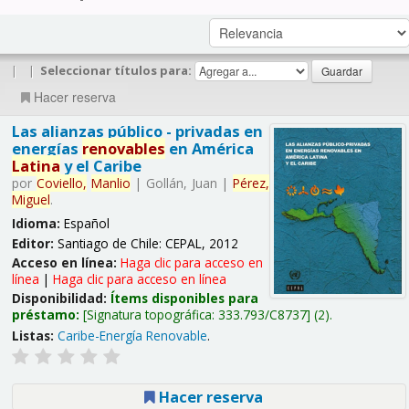
|
|
Seleccionar títulos para:
Hacer reserva
Las alianzas público - privadas en
energías
renovables
en América
Latina
y el Caribe
por
Coviello,
Manlio
|
Gollán, Juan
|
Pérez,
Miguel
.
Idioma:
Español
Editor:
Santiago de Chile: CEPAL, 2012
Acceso en línea:
Haga clic para acceso en
línea
|
Haga clic para acceso en línea
Disponibilidad:
Ítems disponibles para
préstamo:
Signatura topográfica:
333.793/C8737
(2).
Listas:
Caribe-Energía Renovable
.
Hacer reserva