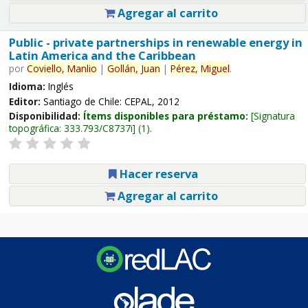
Agregar al carrito
Public - private partnerships in renewable energy in
Latin America and the Caribbean
por
Coviello,
Manlio
|
Gollán,
Juan
|
Pérez,
Miguel
.
Idioma:
Inglés
Editor:
Santiago de Chile: CEPAL, 2012
Disponibilidad:
Ítems disponibles para préstamo:
Signatura
topográfica:
333.793/C8737i
(1).
Hacer reserva
Agregar al carrito