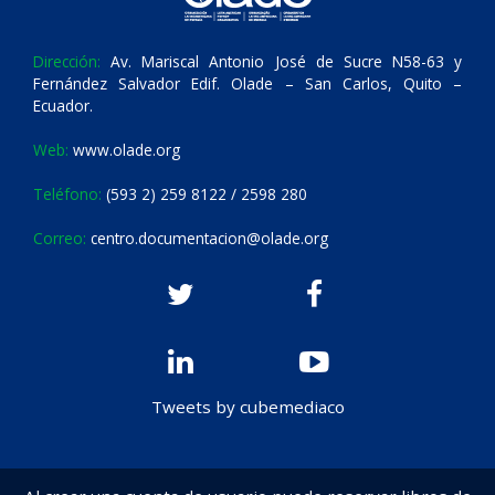
Dirección:
Av. Mariscal Antonio José de Sucre N58-63 y
Fernández Salvador Edif. Olade – San Carlos, Quito –
Ecuador.
Web:
www.olade.org
Teléfono:
(593 2) 259 8122 / 2598 280
Correo:
centro.documentacion@olade.org
Tweets by cubemediaco