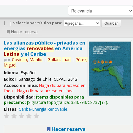
|
|
Seleccionar títulos para:
Hacer reserva
Las alianzas público - privadas en
energías
renovables
en América
Latina
y el Caribe
por
Coviello,
Manlio
|
Gollán,
Juan
|
Pérez,
Miguel
.
Idioma:
Español
Editor:
Santiago de Chile: CEPAL, 2012
Acceso en línea:
Haga clic para acceso en
línea
|
Haga clic para acceso en línea
Disponibilidad:
Ítems disponibles para
préstamo:
Signatura topográfica:
333.793/C8737
(2).
Listas:
Caribe-Energía Renovable
.
Hacer reserva