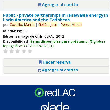
Agregar al carrito
Public - private partnerships in renewable energy in
Latin America and the Caribbean
por
Coviello,
Manlio
|
Gollán,
Juan
|
Pérez,
Miguel
.
Idioma:
Inglés
Editor:
Santiago de Chile: CEPAL, 2012
Disponibilidad:
Ítems disponibles para préstamo:
Signatura
topográfica:
333.793/C8737i
(1).
Hacer reserva
Agregar al carrito