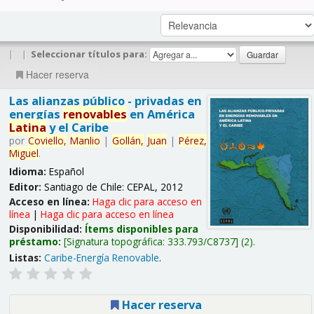
|
|
Seleccionar títulos para:
Hacer reserva
Las alianzas público - privadas en
energías
renovables
en América
Latina
y el Caribe
por
Coviello,
Manlio
|
Gollán,
Juan
|
Pérez,
Miguel
.
Idioma:
Español
Editor:
Santiago de Chile: CEPAL, 2012
Acceso en línea:
Haga clic para acceso en
línea
|
Haga clic para acceso en línea
Disponibilidad:
Ítems disponibles para
préstamo:
Signatura topográfica:
333.793/C8737
(2).
Listas:
Caribe-Energía Renovable
.
Hacer reserva