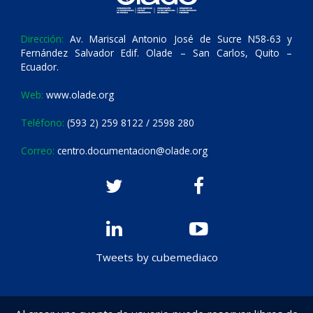
Dirección:
Av. Mariscal Antonio José de Sucre N58-63 y
Fernández Salvador Edif. Olade – San Carlos, Quito –
Ecuador.
Web:
www.olade.org
Teléfono:
(593 2) 259 8122 / 2598 280
Correo:
centro.documentacion@olade.org
Tweets by cubemediaco