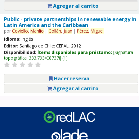
Agregar al carrito
Public - private partnerships in renewable energy in
Latin America and the Caribbean
por
Coviello,
Manlio
|
Gollán,
Juan
|
Pérez,
Miguel
.
Idioma:
Inglés
Editor:
Santiago de Chile: CEPAL, 2012
Disponibilidad:
Ítems disponibles para préstamo:
Signatura
topográfica:
333.793/C8737i
(1).
Hacer reserva
Agregar al carrito