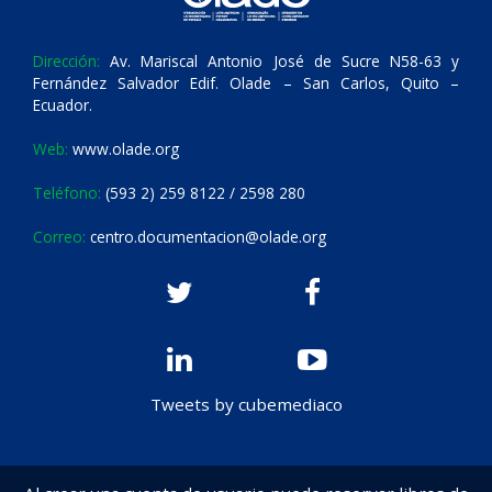
Dirección:
Av. Mariscal Antonio José de Sucre N58-63 y
Fernández Salvador Edif. Olade – San Carlos, Quito –
Ecuador.
Web:
www.olade.org
Teléfono:
(593 2) 259 8122 / 2598 280
Correo:
centro.documentacion@olade.org
Tweets by cubemediaco