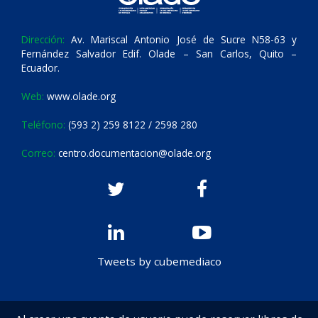
Dirección:
Av. Mariscal Antonio José de Sucre N58-63 y
Fernández Salvador Edif. Olade – San Carlos, Quito –
Ecuador.
Web:
www.olade.org
Teléfono:
(593 2) 259 8122 / 2598 280
Correo:
centro.documentacion@olade.org
Tweets by cubemediaco