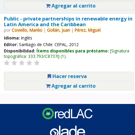
Agregar al carrito
Public - private partnerships in renewable energy in
Latin America and the Caribbean
por
Coviello,
Manlio
|
Gollán,
Juan
|
Pérez,
Miguel
.
Idioma:
Inglés
Editor:
Santiago de Chile: CEPAL, 2012
Disponibilidad:
Ítems disponibles para préstamo:
Signatura
topográfica:
333.793/C8737i
(1).
Hacer reserva
Agregar al carrito