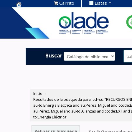
Carrito
Listas
Centro de
Documentación
OLADE -
Buscar
Inicio
›
Resultados de la búsqueda para 'ccl=su:"RECURSOS ENER
su-to:Energía Eléctrica and au:Pérez, Miguel and ccode:E
au:Pérez, Miguel and su-to:Alianzas and ccode:EXT and s
to:Energía Eléctrica'
Refinar su búsqueda