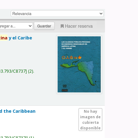
Hacer reserva
tina
y el Caribe
a
33.793/C8737
(2).
nd the Caribbean
No hay
imagen de
cubierta
disponible
33.793/C8737i
(1).