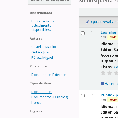
Su búsqueda re
Disponibilidad
Limitar a ítems
Quitar resaltad
actualmente
disponibles.
1.
Las alia
por
Coviel
Autores
Idioma:
E
Coviello, Manlio
Editor:
Sa
Gollán, Juan
Acceso e
Pérez, Miguel
Disponibi
Listas:
Ca
Colecciones
Documentos Externos
Hacer r
Tipos de ítem
Documentos
2.
Public -
Documentos (Digitales)
por
Coviel
Libros
Idioma:
I
Lugares
Editor:
Sa
Disponibi