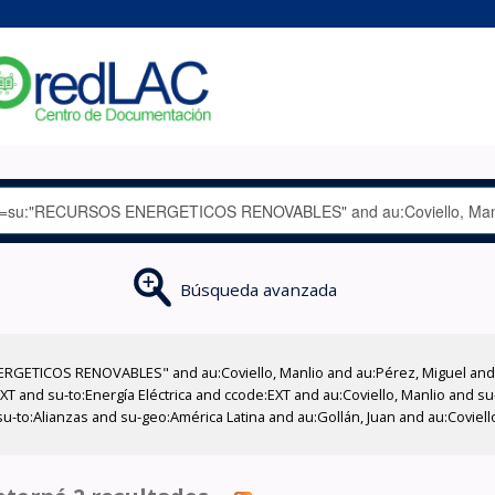
Búsqueda avanzada
GETICOS RENOVABLES" and au:Coviello, Manlio and au:Pérez, Miguel and su
XT and su-to:Energía Eléctrica and ccode:EXT and au:Coviello, Manlio and su
u-to:Alianzas and su-geo:América Latina and au:Gollán, Juan and au:Coviell