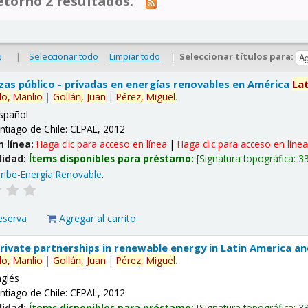
tornó 2 resultados.
|
Seleccionar todo
Limpiar todo
|
Seleccionar títulos para:
o
nzas público - privadas en energías renovables en América
La
lo,
Manlio
|
Gollán,
Juan
|
Pérez,
Miguel
.
spañol
ntiago de Chile: CEPAL, 2012
n línea:
Haga clic para acceso en línea
|
Haga clic para acceso en líne
lidad:
Ítems disponibles para préstamo:
Signatura topográfica:
3
ribe-Energía Renovable
.
eserva
Agregar al carrito
 private partnerships in renewable energy in Latin America a
lo,
Manlio
|
Gollán,
Juan
|
Pérez,
Miguel
.
nglés
ntiago de Chile: CEPAL, 2012
lidad:
Ítems disponibles para préstamo:
Signatura topográfica:
3