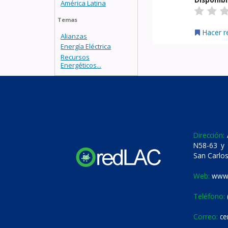
América Latina
Temas
Hacer r
Alianzas
Energía Eléctrica
Recursos
Energéticos...
Dirección:
A
N58-63 y 
San Carlos
Web:
www.
Teléfono:
Correo:
ce