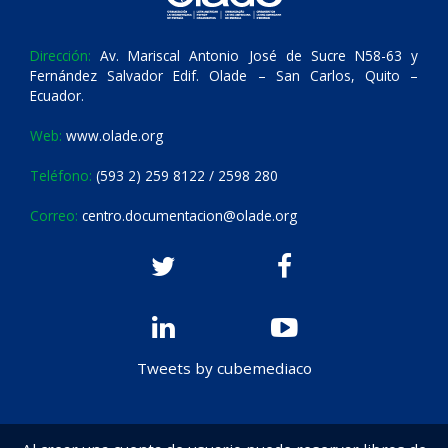
Dirección:
Av. Mariscal Antonio José de Sucre N58-63 y
Fernández Salvador Edif. Olade – San Carlos, Quito –
Ecuador.
Web:
www.olade.org
Teléfono:
(593 2) 259 8122 / 2598 280
Correo:
centro.documentacion@olade.org
Tweets by cubemediaco