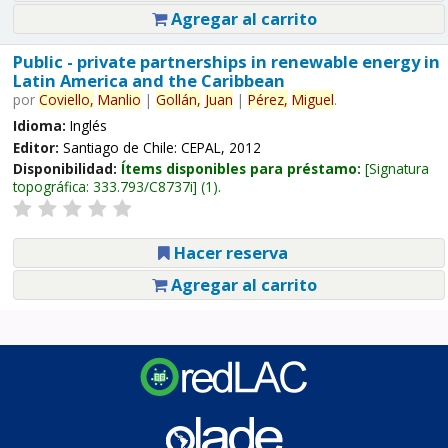
Agregar al carrito
Public - private partnerships in renewable energy in
Latin America and the Caribbean
por
Coviello,
Manlio
|
Gollán,
Juan
|
Pérez,
Miguel
.
Idioma:
Inglés
Editor:
Santiago de Chile: CEPAL, 2012
Disponibilidad:
Ítems disponibles para préstamo:
Signatura
topográfica:
333.793/C8737i
(1).
Hacer reserva
Agregar al carrito