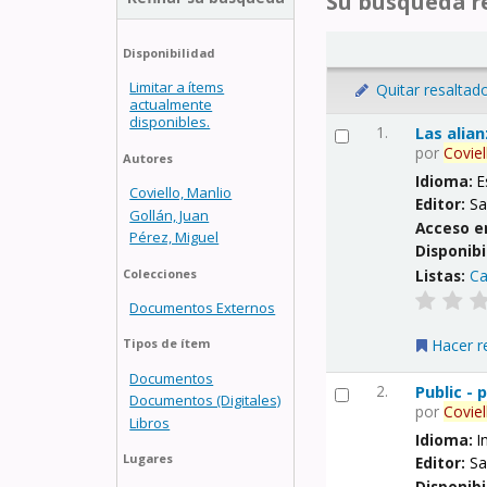
Su búsqueda re
Disponibilidad
Limitar a ítems
Quitar resaltad
actualmente
disponibles.
1.
Las alia
por
Coviel
Autores
Idioma:
E
Coviello, Manlio
Editor:
Sa
Gollán, Juan
Acceso e
Pérez, Miguel
Disponibi
Listas:
Ca
Colecciones
Documentos Externos
Hacer r
Tipos de ítem
Documentos
2.
Public -
Documentos (Digitales)
por
Coviel
Libros
Idioma:
I
Lugares
Editor:
Sa
Disponibi