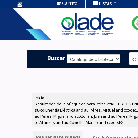
Carrito
Listas
Centro de
Documentación
OLADE -
Buscar
Inicio
›
Resultados de la búsqueda para 'ccl=su:"RECURSOS ENER
su-to:Energía Eléctrica and au:Pérez, Miguel and ccode:E
au:Pérez, Miguel and au:Gollán, Juan and au:Pérez, Migu
to:Alianzas and au:Coviello, Manlio and ccode:EXT'
Refinar su búsqueda