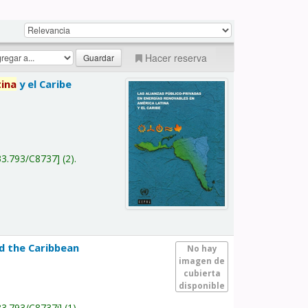
Hacer reserva
tina
y el Caribe
a
33.793/C8737
(2).
nd the Caribbean
No hay
imagen de
cubierta
disponible
33.793/C8737i
(1).