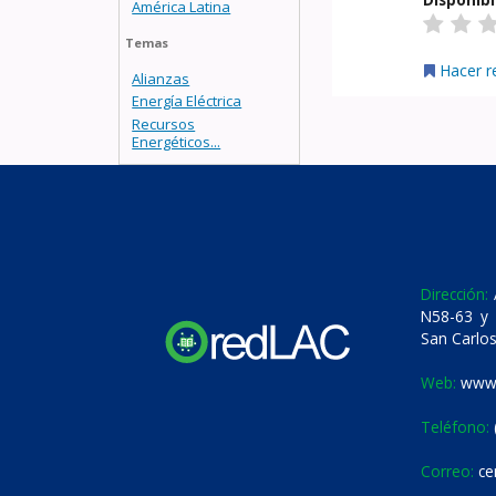
América Latina
Temas
Hacer r
Alianzas
Energía Eléctrica
Recursos
Energéticos...
Dirección:
A
N58-63 y 
San Carlos
Web:
www.
Teléfono:
Correo:
ce