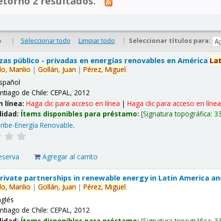
tornó 2 resultados.
|
Seleccionar todo
Limpiar todo
|
Seleccionar títulos para:
o
nzas público - privadas en energías renovables en América
La
lo,
Manlio
|
Gollán,
Juan
|
Pérez,
Miguel
.
spañol
ntiago de Chile: CEPAL, 2012
n línea:
Haga clic para acceso en línea
|
Haga clic para acceso en líne
lidad:
Ítems disponibles para préstamo:
Signatura topográfica:
3
ribe-Energía Renovable
.
eserva
Agregar al carrito
 private partnerships in renewable energy in Latin America a
lo,
Manlio
|
Gollán,
Juan
|
Pérez,
Miguel
.
nglés
ntiago de Chile: CEPAL, 2012
lidad:
Ítems disponibles para préstamo:
Signatura topográfica:
3