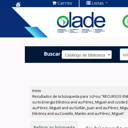
Carrito
Listas
Centro de
Documentación
OLADE -
Buscar
Inicio
›
Resultados de la búsqueda para 'ccl=su:"RECURSOS ENER
su-to:Energía Eléctrica and au:Pérez, Miguel and ccode:E
au:Pérez, Miguel and au:Gollán, Juan and au:Pérez, Mig
Eléctrica and au:Coviello, Manlio and au:Pérez, Miguel'
Refinar su búsqueda