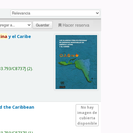
Hacer reserva
tina
y el Caribe
a
33.793/C8737
(2).
nd the Caribbean
No hay
imagen de
cubierta
disponible
33.793/C8737i
(1).