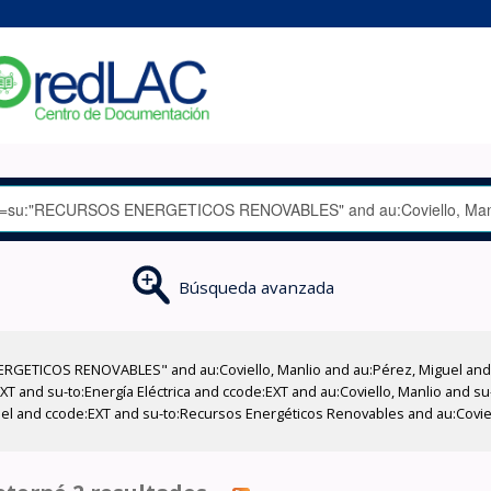
Búsqueda avanzada
GETICOS RENOVABLES" and au:Coviello, Manlio and au:Pérez, Miguel and su
XT and su-to:Energía Eléctrica and ccode:EXT and au:Coviello, Manlio and su
uel and ccode:EXT and su-to:Recursos Energéticos Renovables and au:Coviell