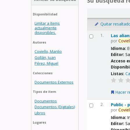
Su búsqueda re
Disponibilidad
Limitar a ítems
Quitar resaltad
actualmente
disponibles.
1.
Las alia
por
Coviel
Autores
Idioma:
E
Coviello, Manlio
Editor:
Sa
Gollán, Juan
Acceso e
Pérez, Miguel
Disponibi
Listas:
Ca
Colecciones
Documentos Externos
Hacer r
Tipos de ítem
Documentos
2.
Public -
Documentos (Digitales)
por
Coviel
Libros
Idioma:
I
Lugares
Editor:
Sa
Disponibi