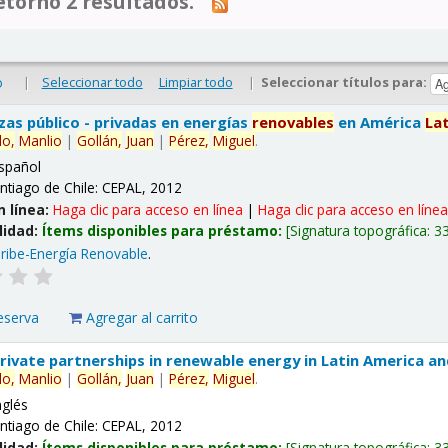
tornó 2 resultados.
|
Seleccionar todo
Limpiar todo
|
Seleccionar títulos para:
o
nzas público - privadas en energías
renovables
en América
La
lo,
Manlio
|
Gollán,
Juan
|
Pérez,
Miguel
.
spañol
ntiago de Chile: CEPAL, 2012
n línea:
Haga clic para acceso en línea
|
Haga clic para acceso en líne
lidad:
Ítems disponibles para préstamo:
Signatura topográfica:
3
ribe-Energía Renovable
.
eserva
Agregar al carrito
 private partnerships in renewable energy in Latin America a
lo,
Manlio
|
Gollán,
Juan
|
Pérez,
Miguel
.
nglés
ntiago de Chile: CEPAL, 2012
lidad:
Ítems disponibles para préstamo:
Signatura topográfica:
3