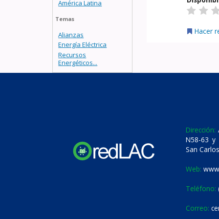
América Latina
Temas
Hacer r
Alianzas
Energía Eléctrica
Recursos
Energéticos...
Dirección:
A
N58-63 y 
San Carlos
Web:
www.
Teléfono:
Correo:
ce