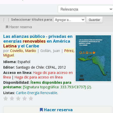
|
|
Seleccionar títulos para:
Hacer reserva
Las alianzas público - privadas en
energías
renovables
en América
Latina
y el Caribe
por
Coviello,
Manlio
|
Gollán, Juan
|
Pérez,
Miguel
.
Idioma:
Español
Editor:
Santiago de Chile: CEPAL, 2012
Acceso en línea:
Haga clic para acceso en
línea
|
Haga clic para acceso en línea
Disponibilidad:
Ítems disponibles para
préstamo:
Signatura topográfica:
333.793/C8737
(2).
Listas:
Caribe-Energía Renovable
.
Hacer reserva