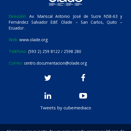
Dirección:
Av. Mariscal Antonio José de Sucre N58-63 y
Fernández Salvador Edif. Olade – San Carlos, Quito –
Ecuador.
Web:
www.olade.org
Teléfono:
(593 2) 259 8122 / 2598 280
Correo:
centro.documentacion@olade.org
Tweets by cubemediaco