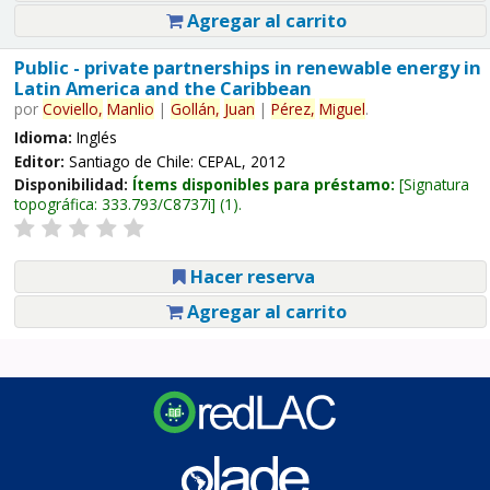
Agregar al carrito
Public - private partnerships in renewable energy in
Latin America and the Caribbean
por
Coviello,
Manlio
|
Gollán,
Juan
|
Pérez,
Miguel
.
Idioma:
Inglés
Editor:
Santiago de Chile: CEPAL, 2012
Disponibilidad:
Ítems disponibles para préstamo:
Signatura
topográfica:
333.793/C8737i
(1).
Hacer reserva
Agregar al carrito