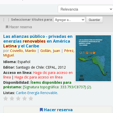
|
|
Seleccionar títulos para:
Hacer reserva
Las alianzas público - privadas en
energías
renovables
en América
Latina
y el Caribe
por
Coviello,
Manlio
|
Gollán,
Juan
|
Pérez,
Miguel
.
Idioma:
Español
Editor:
Santiago de Chile: CEPAL, 2012
Acceso en línea:
Haga clic para acceso en
línea
|
Haga clic para acceso en línea
Disponibilidad:
Ítems disponibles para
préstamo:
Signatura topográfica:
333.793/C8737
(2).
Listas:
Caribe-Energía Renovable
.
Hacer reserva