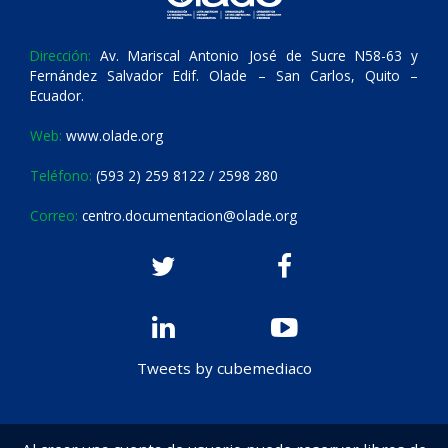
Dirección:
Av. Mariscal Antonio José de Sucre N58-63 y
Fernández Salvador Edif. Olade – San Carlos, Quito –
Ecuador.
Web:
www.olade.org
Teléfono:
(593 2) 259 8122 / 2598 280
Correo:
centro.documentacion@olade.org
Tweets by cubemediaco