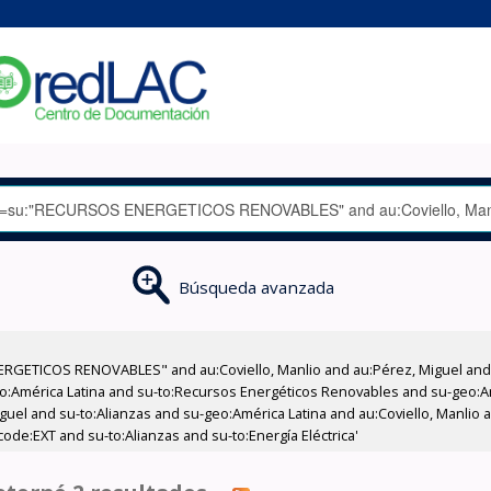
Búsqueda avanzada
GETICOS RENOVABLES" and au:Coviello, Manlio and au:Pérez, Miguel and su
-geo:América Latina and su-to:Recursos Energéticos Renovables and su-geo:
guel and su-to:Alianzas and su-geo:América Latina and au:Coviello, Manlio a
code:EXT and su-to:Alianzas and su-to:Energía Eléctrica'