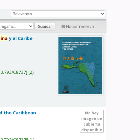
Hacer reserva
tina
y el Caribe
a
33.793/C8737
(2).
nd the Caribbean
No hay
imagen de
cubierta
disponible
33.793/C8737i
(1).