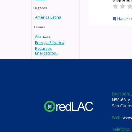
Lugares
América Latina
Hacer r
Temas
Alianzas
Energía Eléctrica
Recursos
Energéticos...
Dirección:
A
N58-63 y 
San Carlos
Web:
www.
Teléfono: