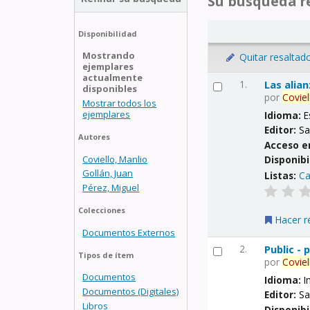
Su búsqueda re
Disponibilidad
Mostrando
Quitar resaltad
ejemplares
actualmente
1.
Las alia
disponibles
por
Coviel
Mostrar todos los
ejemplares
Idioma:
E
Editor:
Sa
Autores
Acceso e
Coviello, Manlio
Disponibi
Gollán, Juan
Listas:
Ca
Pérez, Miguel
Colecciones
Hacer r
Documentos Externos
2.
Public -
Tipos de ítem
por
Coviel
Documentos
Idioma:
I
Documentos (Digitales)
Editor:
Sa
Libros
Disponibi