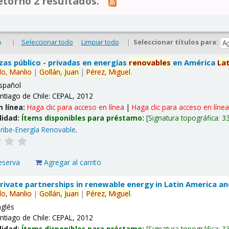
tornó 2 resultados.
|
Seleccionar todo
Limpiar todo
|
Seleccionar títulos para:
o
nzas público - privadas en energías
renovables
en América
La
lo,
Manlio
|
Gollán,
Juan
|
Pérez,
Miguel
.
spañol
ntiago de Chile: CEPAL, 2012
n línea:
Haga clic para acceso en línea
|
Haga clic para acceso en líne
lidad:
Ítems disponibles para préstamo:
Signatura topográfica:
3
ribe-Energía Renovable
.
eserva
Agregar al carrito
 private partnerships in renewable energy in Latin America a
lo,
Manlio
|
Gollán,
Juan
|
Pérez,
Miguel
.
nglés
ntiago de Chile: CEPAL, 2012
lidad:
Ítems disponibles para préstamo:
Signatura topográfica:
3