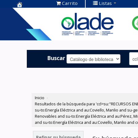
Carrito
Listas
Centro de
Documentación
OLADE -
Buscar
Inicio
›
Resultados de la búsqueda para 'ccl=su:"RECURSOS ENER
su-to:Energía Eléctrica and au:Coviello, Manlio and su
Renovables and su-to:Energía Eléctrica and au:Pérez, Mi
and su-to:Energía Eléctrica and au:Coviello, Manlio and c
Refinar su búsqueda