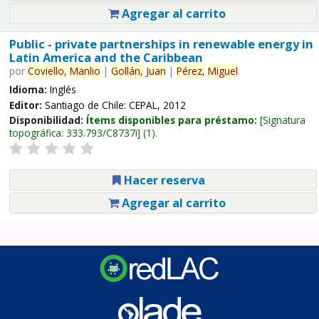
Agregar al carrito
Public - private partnerships in renewable energy in
Latin America and the Caribbean
por
Coviello,
Manlio
|
Gollán,
Juan
|
Pérez,
Miguel
.
Idioma:
Inglés
Editor:
Santiago de Chile: CEPAL, 2012
Disponibilidad:
Ítems disponibles para préstamo:
Signatura
topográfica:
333.793/C8737i
(1).
Hacer reserva
Agregar al carrito