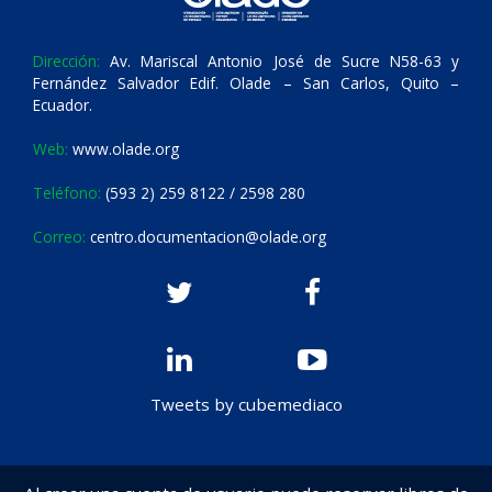
Dirección:
Av. Mariscal Antonio José de Sucre N58-63 y
Fernández Salvador Edif. Olade – San Carlos, Quito –
Ecuador.
Web:
www.olade.org
Teléfono:
(593 2) 259 8122 / 2598 280
Correo:
centro.documentacion@olade.org
Tweets by cubemediaco