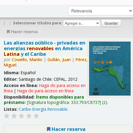
|
|
Seleccionar títulos para:
Hacer reserva
Las alianzas público - privadas en
energías
renovables
en América
Latina
y el Caribe
por
Coviello,
Manlio
|
Gollán,
Juan
|
Pérez,
Miguel
.
Idioma:
Español
Editor:
Santiago de Chile: CEPAL, 2012
Acceso en línea:
Haga clic para acceso en
línea
|
Haga clic para acceso en línea
Disponibilidad:
Ítems disponibles para
préstamo:
Signatura topográfica:
333.793/C8737
(2).
Listas:
Caribe-Energía Renovable
.
Hacer reserva