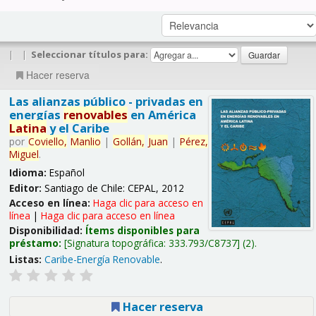
|
|
Seleccionar títulos para:
Hacer reserva
Las alianzas público - privadas en
energías
renovables
en América
Latina
y el Caribe
por
Coviello,
Manlio
|
Gollán,
Juan
|
Pérez,
Miguel
.
Idioma:
Español
Editor:
Santiago de Chile: CEPAL, 2012
Acceso en línea:
Haga clic para acceso en
línea
|
Haga clic para acceso en línea
Disponibilidad:
Ítems disponibles para
préstamo:
Signatura topográfica:
333.793/C8737
(2).
Listas:
Caribe-Energía Renovable
.
Hacer reserva