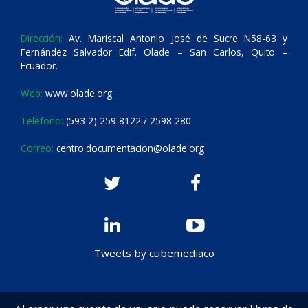
Dirección:
Av. Mariscal Antonio José de Sucre N58-63 y
Fernández Salvador Edif. Olade – San Carlos, Quito –
Ecuador.
Web:
www.olade.org
Teléfono:
(593 2) 259 8122 / 2598 280
Correo:
centro.documentacion@olade.org
Tweets by cubemediaco