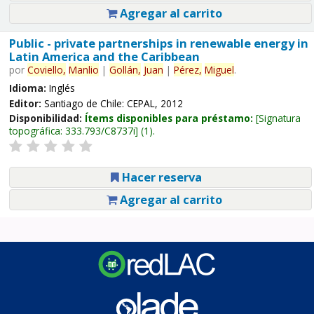
Agregar al carrito
Public - private partnerships in renewable energy in
Latin America and the Caribbean
por
Coviello,
Manlio
|
Gollán,
Juan
|
Pérez,
Miguel
.
Idioma:
Inglés
Editor:
Santiago de Chile: CEPAL, 2012
Disponibilidad:
Ítems disponibles para préstamo:
Signatura
topográfica:
333.793/C8737i
(1).
Hacer reserva
Agregar al carrito