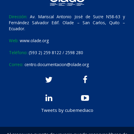
Dirección:
Av. Mariscal Antonio José de Sucre N58-63 y
Fernández Salvador Edif. Olade – San Carlos, Quito –
Ecuador.
Web:
www.olade.org
Teléfono:
(593 2) 259 8122 / 2598 280
Correo:
centro.documentacion@olade.org
Tweets by cubemediaco