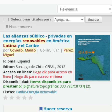
|
|
Seleccionar títulos para:
Hacer reserva
Las alianzas público - privadas en
energías
renovables
en América
Latina
y el Caribe
por
Coviello,
Manlio
|
Gollán, Juan
|
Pérez,
Miguel
.
Idioma:
Español
Editor:
Santiago de Chile: CEPAL, 2012
Acceso en línea:
Haga clic para acceso en
línea
|
Haga clic para acceso en línea
Disponibilidad:
Ítems disponibles para
préstamo:
Signatura topográfica:
333.793/C8737
(2).
Listas:
Caribe-Energía Renovable
.
Hacer reserva