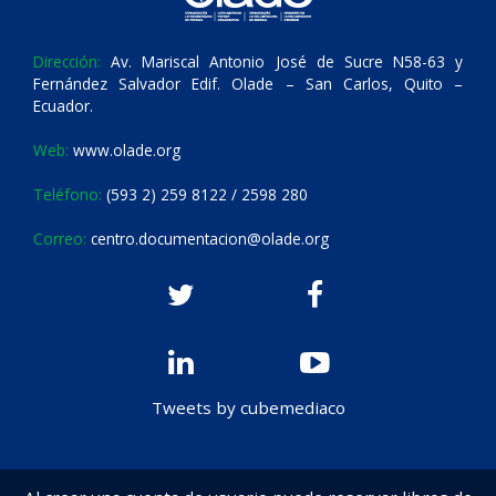
Dirección:
Av. Mariscal Antonio José de Sucre N58-63 y
Fernández Salvador Edif. Olade – San Carlos, Quito –
Ecuador.
Web:
www.olade.org
Teléfono:
(593 2) 259 8122 / 2598 280
Correo:
centro.documentacion@olade.org
Tweets by cubemediaco