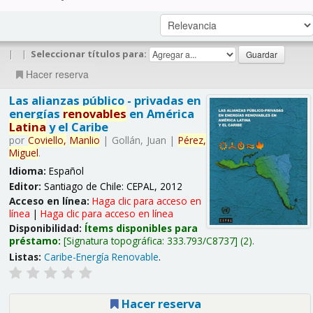
|
|
Seleccionar títulos para:
Hacer reserva
Las alianzas público - privadas en
energías
renovables
en América
Latina
y el Caribe
por
Coviello,
Manlio
|
Gollán, Juan
|
Pérez,
Miguel
.
Idioma:
Español
Editor:
Santiago de Chile: CEPAL, 2012
Acceso en línea:
Haga clic para acceso en
línea
|
Haga clic para acceso en línea
Disponibilidad:
Ítems disponibles para
préstamo:
Signatura topográfica:
333.793/C8737
(2).
Listas:
Caribe-Energía Renovable
.
Hacer reserva