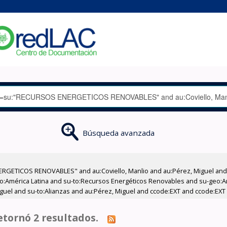
Búsqueda avanzada
GETICOS RENOVABLES" and au:Coviello, Manlio and au:Pérez, Miguel and su
-geo:América Latina and su-to:Recursos Energéticos Renovables and su-geo:
iguel and su-to:Alianzas and au:Pérez, Miguel and ccode:EXT and ccode:EXT 
tornó 2 resultados.