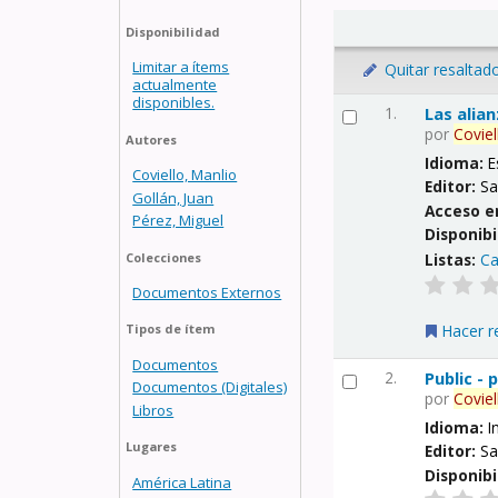
Disponibilidad
Limitar a ítems
Quitar resaltad
actualmente
disponibles.
1.
Las alia
por
Coviel
Autores
Idioma:
E
Coviello, Manlio
Editor:
Sa
Gollán, Juan
Acceso e
Pérez, Miguel
Disponibi
Listas:
Ca
Colecciones
Documentos Externos
Hacer r
Tipos de ítem
Documentos
2.
Public -
Documentos (Digitales)
por
Coviel
Libros
Idioma:
I
Lugares
Editor:
Sa
Disponibi
América Latina