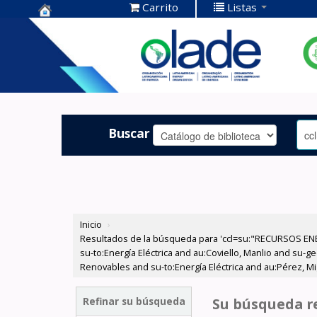
Carrito
Listas
Centro de
Documentación
OLADE -
Buscar
Inicio
›
Resultados de la búsqueda para 'ccl=su:"RECURSOS ENER
su-to:Energía Eléctrica and au:Coviello, Manlio and su
Renovables and su-to:Energía Eléctrica and au:Pérez, M
Refinar su búsqueda
Su búsqueda re