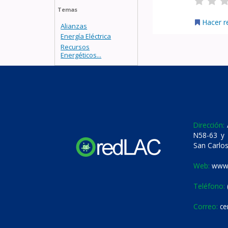
Temas
Hacer r
Alianzas
Energía Eléctrica
Recursos
Energéticos...
Dirección:
A
N58-63 y 
San Carlos
Web:
www.
Teléfono:
Correo:
ce