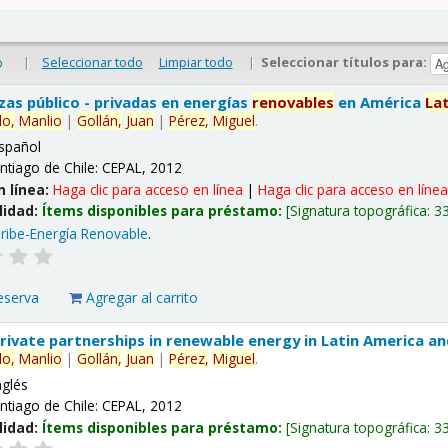
|
Seleccionar todo
Limpiar todo
|
Seleccionar títulos para:
o
nzas público - privadas en energías
renovables
en América
La
lo,
Manlio
|
Gollán,
Juan
|
Pérez,
Miguel
.
spañol
ntiago de Chile: CEPAL, 2012
n línea:
Haga clic para acceso en línea
|
Haga clic para acceso en líne
lidad:
Ítems disponibles para préstamo:
Signatura topográfica:
3
ribe-Energía Renovable
.
eserva
Agregar al carrito
 private partnerships in renewable energy in Latin America a
lo,
Manlio
|
Gollán,
Juan
|
Pérez,
Miguel
.
nglés
ntiago de Chile: CEPAL, 2012
lidad:
Ítems disponibles para préstamo:
Signatura topográfica:
3