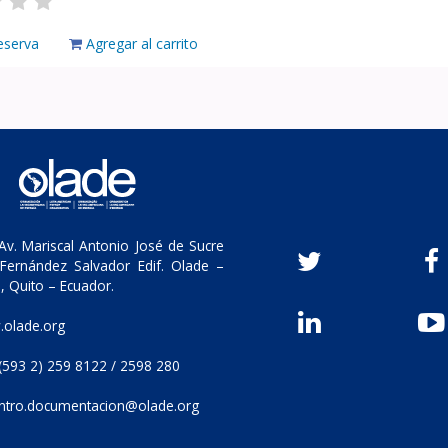
eserva
Agregar al carrito
v. Mariscal Antonio José de Sucre
Fernández Salvador Edif. Olade –
, Quito – Ecuador.
olade.org
(593 2) 259 8122 / 2598 280
ntro.documentacion@olade.org