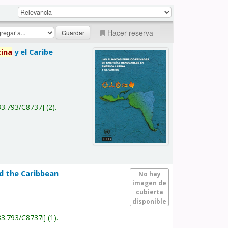
Hacer reserva
tina
y el Caribe
a
33.793/C8737
(2).
nd the Caribbean
No hay
imagen de
cubierta
disponible
33.793/C8737i
(1).