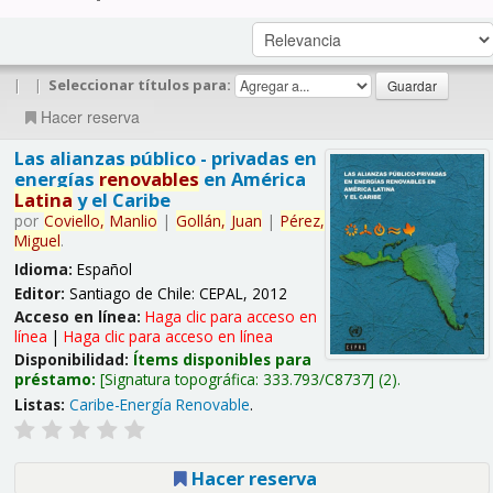
|
|
Seleccionar títulos para:
Hacer reserva
Las alianzas público - privadas en
energías
renovables
en América
Latina
y el Caribe
por
Coviello,
Manlio
|
Gollán,
Juan
|
Pérez,
Miguel
.
Idioma:
Español
Editor:
Santiago de Chile: CEPAL, 2012
Acceso en línea:
Haga clic para acceso en
línea
|
Haga clic para acceso en línea
Disponibilidad:
Ítems disponibles para
préstamo:
Signatura topográfica:
333.793/C8737
(2).
Listas:
Caribe-Energía Renovable
.
Hacer reserva