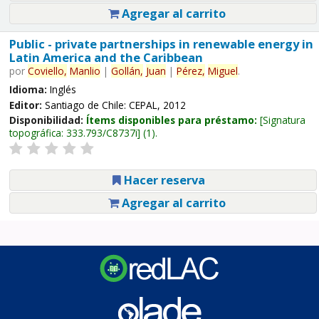
Agregar al carrito
Public - private partnerships in renewable energy in
Latin America and the Caribbean
por
Coviello,
Manlio
|
Gollán,
Juan
|
Pérez,
Miguel
.
Idioma:
Inglés
Editor:
Santiago de Chile: CEPAL, 2012
Disponibilidad:
Ítems disponibles para préstamo:
Signatura
topográfica:
333.793/C8737i
(1).
Hacer reserva
Agregar al carrito