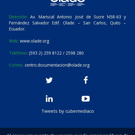
Dirección:
Av. Mariscal Antonio José de Sucre N58-63 y
Fernández Salvador Edif. Olade – San Carlos, Quito –
Ecuador.
Web:
www.olade.org
Teléfono:
(593 2) 259 8122 / 2598 280
Correo:
centro.documentacion@olade.org
Tweets by cubemediaco