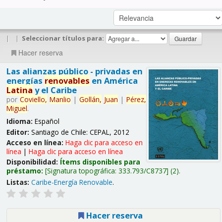
|
|
Seleccionar títulos para:
Hacer reserva
Las alianzas público - privadas en
energías
renovables
en América
Latina
y el Caribe
por
Coviello,
Manlio
|
Gollán,
Juan
|
Pérez,
Miguel
.
Idioma:
Español
Editor:
Santiago de Chile: CEPAL, 2012
Acceso en línea:
Haga clic para acceso en
línea
|
Haga clic para acceso en línea
Disponibilidad:
Ítems disponibles para
préstamo:
Signatura topográfica:
333.793/C8737
(2).
Listas:
Caribe-Energía Renovable
.
Hacer reserva