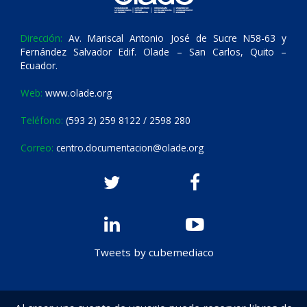
Dirección:
Av. Mariscal Antonio José de Sucre N58-63 y
Fernández Salvador Edif. Olade – San Carlos, Quito –
Ecuador.
Web:
www.olade.org
Teléfono:
(593 2) 259 8122 / 2598 280
Correo:
centro.documentacion@olade.org
Tweets by cubemediaco