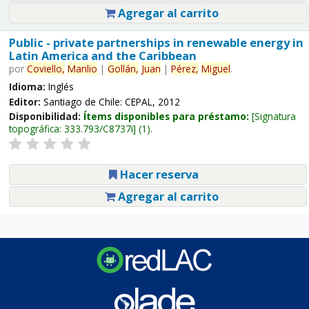
Agregar al carrito
Public - private partnerships in renewable energy in
Latin America and the Caribbean
por
Coviello,
Manlio
|
Gollán,
Juan
|
Pérez,
Miguel
.
Idioma:
Inglés
Editor:
Santiago de Chile: CEPAL, 2012
Disponibilidad:
Ítems disponibles para préstamo:
Signatura
topográfica:
333.793/C8737i
(1).
Hacer reserva
Agregar al carrito